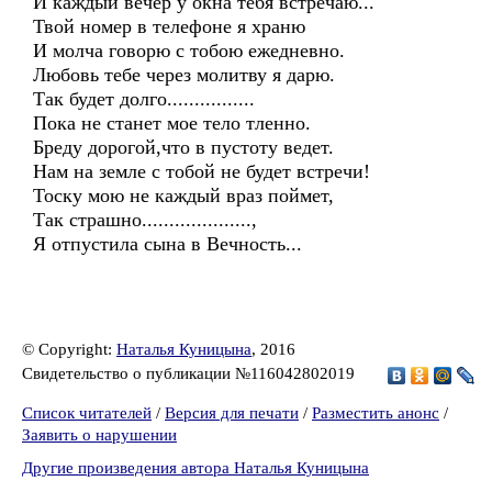
И каждый вечер у окна тебя встречаю...
Твой номер в телефоне я храню
И молча говорю с тобою ежедневно.
Любовь тебе через молитву я дарю.
Так будет долго................
Пока не станет мое тело тленно.
Бреду дорогой,что в пустоту ведет.
Нам на земле с тобой не будет встречи!
Тоску мою не каждый враз поймет,
Так страшно....................,
Я отпустила сына в Вечность...
© Copyright:
Наталья Куницына
, 2016
Свидетельство о публикации №116042802019
Список читателей
/
Версия для печати
/
Разместить анонс
/
Заявить о нарушении
Другие произведения автора Наталья Куницына