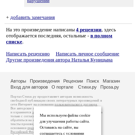
нарушении
+
добавить замечания
На это произведение написаны
4 рецензии
, здесь
отображается последняя, остальные -
в полном
списке
.
Написать рецензию
Написать личное сообщение
Другие произведения автора Наталья Куницына
Авторы
Произведения
Рецензии
Поиск
Магазин
Вход для авторов
О портале
Стихи.ру
Проза.ру
Портал Стихи.ру предоставляет авторам возможность
свободной публикации своих литературных произведений в
сети Интернет на основании
пользовательского договора
.
Все авторские права на произведения принадлежат авторам
и охраняются
законом
. Перепечатка произведений возможна
Мы используем файлы cookie
только с согласия его автора, к которому вы можете
обратиться на его авторской странице. Ответственность за
для улучшения работы сайта.
тексты произведений авторы несут самостоятельно на
Оставаясь на сайте, вы
основании
правил публикации
и
законодательства
Российской Федерации
. Данные пользователей
соглашаетесь с условиями