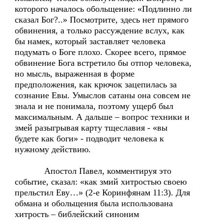
которого началось обольщение: «Подлинно ли
сказал Бог?..» Посмотрите, здесь нет прямого
обвинения, а только рассуждение вслух, как
бы намек, который заставляет человека
подумать о Боге плохо. Скорее всего, прямое
обвинение Бога встретило бы отпор человека,
но мысль, выраженная в форме
предположения, как крючок зацепилась за
сознание Евы. Умыслов сатаны она совсем не
знала и не понимала, поэтому ущерб был
максимальным. А дальше – вопрос техники и
змей разыгрывая карту тщеславия - «вы
будете как боги» - подводит человека к
нужному действию.
Апостол Павел, комментируя это
событие, сказал: «как змий хитростью своею
прельстил Еву…» (2-е Коринфянам 11:3). Для
обмана и обольщения была использована
хитрость – библейский синоним