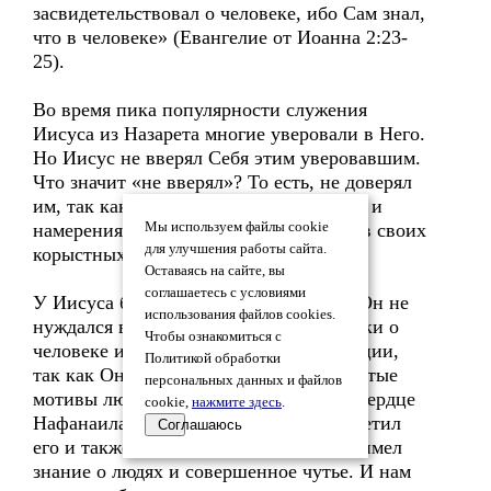
засвидетельствовал о человеке, ибо Сам знал,
что в человеке» (Евангелие от Иоанна 2:23-
25).
Во время пика популярности служения
Иисуса из Назарета многие уверовали в Него.
Но Иисус не вверял Себя этим уверовавшим.
Что значит «не вверял»? То есть, не доверял
им, так как видел их неверные мотивы и
намерения использовать Его (Иисуса) в своих
Мы используем файлы cookie
для улучшения работы сайта.
корыстных целях.
Оставаясь на сайте, вы
соглашаетесь с условиями
У Иисуса было духовное различение, Он не
использования файлов cookies.
нуждался в том, чтобы наводить справки о
Чтобы ознакомиться с
человеке и получать чьи-то рекомендации,
Политикой обработки
так как Он сам мог распознавать нечистые
персональных данных и файлов
мотивы людей. Например, Он увидел сердце
cookie,
нажмите здесь
.
Нафанаила, когда только впервые встретил
Соглашаюсь
его и также и в других случаях Иисус имел
знание о людях и совершенное чутье. И нам