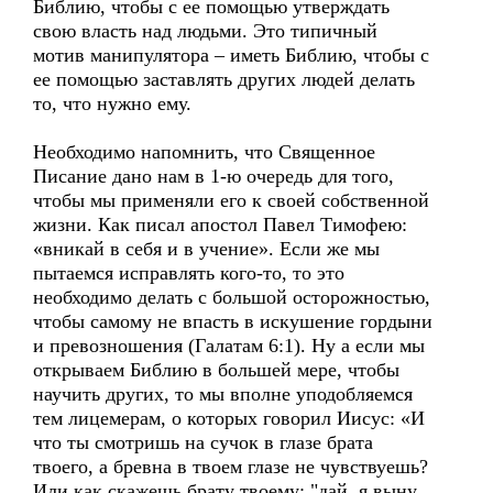
Библию, чтобы с ее помощью утверждать
свою власть над людьми. Это типичный
мотив манипулятора – иметь Библию, чтобы с
ее помощью заставлять других людей делать
то, что нужно ему.
Необходимо напомнить, что Священное
Писание дано нам в 1-ю очередь для того,
чтобы мы применяли его к своей собственной
жизни. Как писал апостол Павел Тимофею:
«вникай в себя и в учение». Если же мы
пытаемся исправлять кого-то, то это
необходимо делать с большой осторожностью,
чтобы самому не впасть в искушение гордыни
и превозношения (Галатам 6:1). Ну а если мы
открываем Библию в большей мере, чтобы
научить других, то мы вполне уподобляемся
тем лицемерам, о которых говорил Иисус: «И
что ты смотришь на сучок в глазе брата
твоего, а бревна в твоем глазе не чувствуешь?
Или как скажешь брату твоему: "дай, я выну