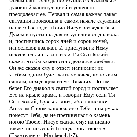
жизни наш Господь постоянно сталкивался с
духовной манипуляцией и успешно
преодолевал ее. Первая и самая важная такая
ситуация произошла в самом начале служения
нашего Господа: «Тогда Иисус возведен был
Духом в пустыню, для искушения от диавола,
и, постившись сорок дней и сорок ночей,
напоследок взалкал. И приступил к Нему
искуситель и сказал: если Ты Сын Божий,
скажи, чтобы камни сии сделались хлебами.
Он же сказал ему в ответ: написано: не
хлебом одним будет жить человек, но всяким
словом, исходящим из уст Божиих. Потом
берет Его диавол в святой город и поставляет
Его на крыле храма, и говорит Ему: если Ты
Сын Божий, бросься вниз, ибо написано:
Ангелам Своим заповедает о Тебе, и на руках
понесут Тебя, да не преткнешься о камень
ногою Твоею. Иисус сказал ему: написано
также: не искушай Господа Бога твоего»
(Евангелие от Матфея 4:1-7).