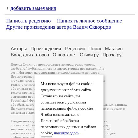
+
добавить замечания
Написать рецензию
Написать личное сообщение
Другие произведения автора Вадим Скворцов
Авторы
Произведения
Рецензии
Поиск
Магазин
Вход для авторов
О портале
Стихи.ру
Проза.ру
Портал Стихи.ру предоставляет авторам возможность
свободной публикации своих литературных произведений в
сети Интернет на основании
пользовательского договора
.
Все авторские права на произведения принадлежат авторам
и охраняются
законом
. Перепечатка произведений возможна
Мы используем файлы cookie
только с согласия его автора, к которому вы можете
обратиться на его авторской странице. Ответственность за
для улучшения работы сайта.
тексты произведений авторы несут самостоятельно на
Оставаясь на сайте, вы
основании
правил публикации
и
законодательства
Российской Федерации
. Данные пользователей
соглашаетесь с условиями
обрабатываются на основании
Политики обработки персональных данных
.
использования файлов cookies.
Вы также можете посмотреть более подробную
информацию о портале
и
связаться с администрацией
.
Чтобы ознакомиться с
Политикой обработки
Ежедневная аудитория портала Стихи.ру – порядка 200 тысяч
посетителей, которые в общей сумме просматривают более двух
персональных данных и файлов
миллионов страниц по данным счетчика посещаемости, который
cookie,
нажмите здесь
.
расположен справа от этого текста. В каждой графе указано по две
цифры: количество просмотров и количество посетителей.