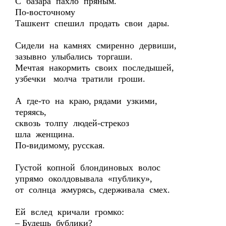
С базара пахло пряным.
По-восточному
Ташкент спешил продать свои дары.
Сидели на камнях смиренно дервиши,
зазывно улыбались торгаши.
Мечтая накормить своих последышей,
узбечки молча тратили гроши.
А где-то на краю, рядами узкими,
теряясь,
сквозь толпу людей-стрекоз
шла женщина.
По-видимому, русская.
Густой копной блондиновых волос
упрямо околдовывала «публику»,
от солнца жмурясь, сдерживала смех.
Ей вслед кричали громко:
– Будешь бублики?