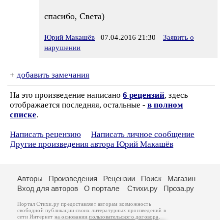
спасибо, Света)
Юрий Макашёв
07.04.2016 21:30
Заявить о
нарушении
+
добавить замечания
На это произведение написано
6 рецензий
, здесь
отображается последняя, остальные -
в полном
списке
.
Написать рецензию
Написать личное сообщение
Другие произведения автора Юрий Макашёв
Авторы
Произведения
Рецензии
Поиск
Магазин
Вход для авторов
О портале
Стихи.ру
Проза.ру
Портал Стихи.ру предоставляет авторам возможность
свободной публикации своих литературных произведений в
сети Интернет на основании
пользовательского договора
.