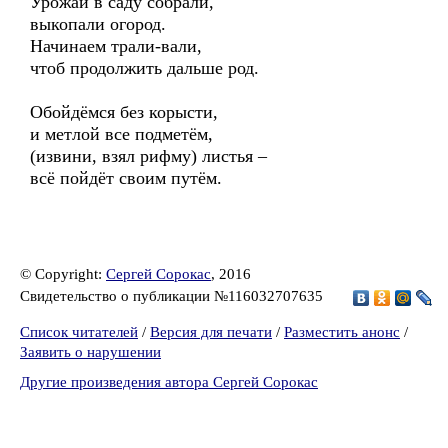
Урожай в саду собрали,
выкопали огород.
Начинаем трали-вали,
чтоб продолжить дальше род.
Обойдёмся без корысти,
и метлой все подметём,
(извини, взял рифму) листья –
всё пойдёт своим путём.
© Copyright:
Сергей Сорокас
, 2016
Свидетельство о публикации №116032707635
Список читателей
/
Версия для печати
/
Разместить анонс
/
Заявить о нарушении
Другие произведения автора Сергей Сорокас