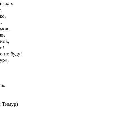
рёжках
,
ко,
…
амов,
ив,
нов,
в!
о не буду!
ур»,
ль.
л Тимур)