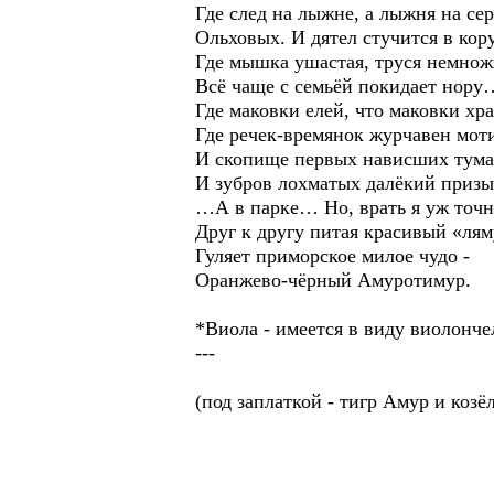
Где след на лыжне, а лыжня на се
Ольховых. И дятел стучится в кору
Где мышка ушастая, труся немнож
Всё чаще с семьёй покидает нору
Где маковки елей, что маковки хр
Где речек-времянок журчавен мот
И скопище первых нависших тума
И зубров лохматых далёкий призы
…А в парке… Но, врать я уж точн
Друг к другу питая красивый «лям
Гуляет приморское милое чудо -
Оранжево-чёрный Амуротимур.
*Виола - имеется в виду виолонче
---
(под заплаткой - тигр Амур и козё