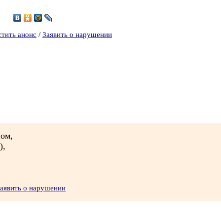
5
стить анонс
/
Заявить о нарушении
лом,
),
аявить о нарушении