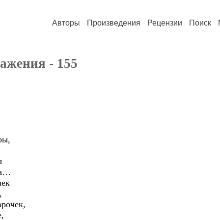
Авторы
Произведения
Рецензии
Поиск
ажения - 155
ры,
ы
ма…
чек
,
орочек,
,