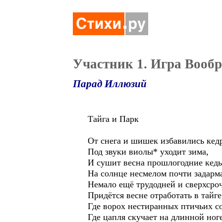
Участник 1. Игра Вообр
Парад Иллюзий
Тайга и Парк
От снега и шишек избавились кед
Под звуки виолы* уходит зима,
И сушит весна прошлогодние кед
На солнце несмелом почти задар
Немало ещё трудодней и сверхсро
Придётся весне отработать в тайге
Где ворох нестиранных птичьих с
Где цапля скучает на длинной ноге