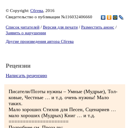
© Copyright:
Сбгева
, 2016
Свидетельство о публикации №116032406660
Список читателей
/
Версия для печати
/
Разместить анонс
/
Заявить о нарушении
Другие произведения автора Сбгева
Рецензии
Написать рецензию
Писатели/Поэты нужны – Умные (Мудрые), Тол-
ковые, Честные … и т.д. очень нужны! Мало
таких.
Мало хороших Стихов для Песен, Сценариев …
мало хороших (Мудрых) Книг … и т.д.
=====================
Подробнее см. Проза.ру: