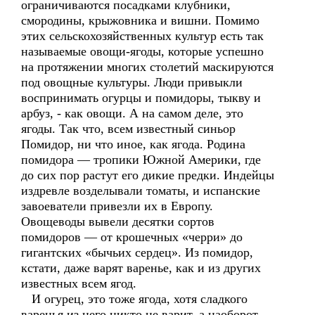
ограничиваются посадками клубники,
смородины, крыжовника и вишни. Помимо
этих сельскохозяйственных культур есть так
называемые овощи-ягоды, которые успешно
на протяжении многих столетий маскируются
под овощные культуры. Люди привыкли
воспринимать огурцы и помидоры, тыкву и
арбуз, - как овощи. А на самом деле, это
ягоды. Так что, всем известный синьор
Помидор, ни что иное, как ягода. Родина
помидора — тропики Южной Америки, где
до сих пор растут его дикие предки. Индейцы
издревле возделывали томаты, и испанские
завоеватели привезли их в Европу.
Овощеводы вывели десятки сортов
помидоров — от крошечных «черри» до
гигантских «бычьих сердец». Из помидор,
кстати, даже варят варенье, как и из других
известных всем ягод.
И огурец, это тоже ягода, хотя сладкого
варенья из него никто не варит, а наоборот,