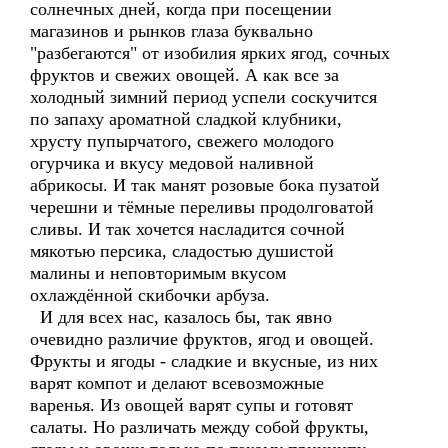
солнечных дней, когда при посещении
магазинов и рынков глаза буквально
"разбегаются" от изобилия ярких ягод, сочных
фруктов и свежих овощей. А как все за
холодный зимний период успели соскучится
по запаху ароматной сладкой клубники,
хрусту пупырчатого, свежего молодого
огурчика и вкусу медовой наливной
абрикосы. И так манят розовые бока пузатой
черешни и тёмные переливы продолговатой
сливы. И так хочется насладится сочной
мякотью персика, сладостью душистой
малины и неповторимым вкусом
охлаждённой скибочки арбуза.
И для всех нас, казалось бы, так явно
очевидно различие фруктов, ягод и овощей.
Фрукты и ягоды - сладкие и вкусные, из них
варят компот и делают всевозможные
варенья. Из овощей варят супы и готовят
салаты. Но различать между собой фрукты,