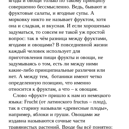
ягоды и овощи только по такому принципу
совершенно бессмысленно. Ведь, бывают и
фруктовые салаты, и ягодные супы. А
морковку никто не называет фруктом, хотя
она и сладкая, и вкусная. И если хорошенько
задуматься, то совсем не такой уж простой
вопрос: так в чём разница между фруктами,
ягодами и овощами? В повседневной жизни
каждый человек использует для
приготовления пищи фрукты и овощи, не
задумываясь о том, есть ли между ними
какие-либо принципиальные различия или
нет. А между тем, ботаники имеют четко
определенную позицию, что именно
относится к фруктам, а что – к овощам.
Слово «фрукт» пришло к нам из немецкого
языка: Frucht (от латинского fructus – плод),
так в старину называли «древесные плоды»,
например, яблоки и груши. Овощами же
издавна называются сочные части
травянистых растений. Вроде бы всё понятно: