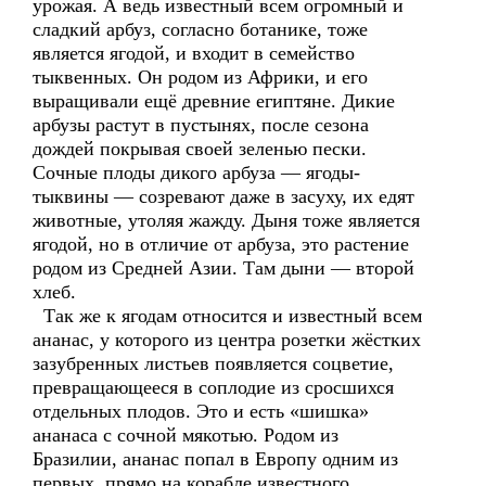
урожая. А ведь известный всем огромный и
сладкий арбуз, согласно ботанике, тоже
является ягодой, и входит в семейство
тыквенных. Он родом из Африки, и его
выращивали ещё древние египтяне. Дикие
арбузы растут в пустынях, после сезона
дождей покрывая своей зеленью пески.
Сочные плоды дикого арбуза — ягоды-
тыквины — созревают даже в засуху, их едят
животные, утоляя жажду. Дыня тоже является
ягодой, но в отличие от арбуза, это растение
родом из Средней Азии. Там дыни — второй
хлеб.
Так же к ягодам относится и известный всем
ананас, у которого из центра розетки жёстких
зазубренных листьев появляется соцветие,
превращающееся в соплодие из сросшихся
отдельных плодов. Это и есть «шишка»
ананаса с сочной мякотью. Родом из
Бразилии, ананас попал в Европу одним из
первых, прямо на корабле известного