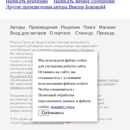
Написать рецензию
Написать личное сообщение
Другие произведения автора Виктор Боковой4
Авторы
Произведения
Рецензии
Поиск
Магазин
Вход для авторов
О портале
Стихи.ру
Проза.ру
Портал Стихи.ру предоставляет авторам возможность
свободной публикации своих литературных произведений в
сети Интернет на основании
пользовательского договора
.
Все авторские права на произведения принадлежат авторам
и охраняются
законом
. Перепечатка произведений возможна
Мы используем файлы cookie
только с согласия его автора, к которому вы можете
обратиться на его авторской странице. Ответственность за
для улучшения работы сайта.
тексты произведений авторы несут самостоятельно на
Оставаясь на сайте, вы
основании
правил публикации
и
законодательства
Российской Федерации
. Данные пользователей
соглашаетесь с условиями
обрабатываются на основании
Политики обработки персональных данных
.
использования файлов cookies.
Вы также можете посмотреть более подробную
информацию о портале
и
связаться с администрацией
.
Чтобы ознакомиться с
Политикой обработки
Ежедневная аудитория портала Стихи.ру – порядка 200 тысяч
посетителей, которые в общей сумме просматривают более двух
персональных данных и файлов
миллионов страниц по данным счетчика посещаемости, который
cookie,
нажмите здесь
.
расположен справа от этого текста. В каждой графе указано по две
цифры: количество просмотров и количество посетителей.
Соглашаюсь
© Все права принадлежат авторам, 2000-2026. Портал работает под
эгидой
Российского союза писателей
.
18+