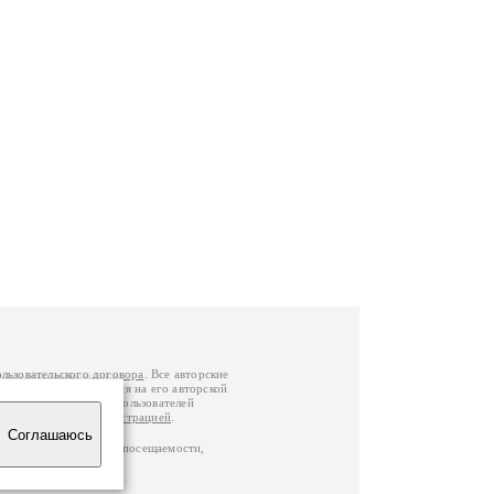
ользовательского договора
. Все авторские
у вы можете обратиться на его авторской
й Федерации
. Данные пользователей
е
и
связаться с администрацией
.
Соглашаюсь
ц по данным счетчика посещаемости,