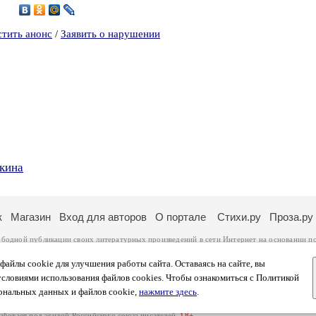
9
стить анонс
/
Заявить о нарушении
кина
к
Магазин
Вход для авторов
О портале
Стихи.ру
Проза.ру
ободной публикации своих литературных произведений в сети Интернет на основании
п
ся
законом
. Перепечатка произведений возможна только с согласия его автора, к котором
ры несут самостоятельно на основании
правил публикации
и
законодательства Российско
айлы cookie для улучшения работы сайта. Оставаясь на сайте, вы
ональных данных
. Вы также можете посмотреть более подробную
информацию о портал
условиями использования файлов cookies. Чтобы ознакомиться с Политикой
тысяч посетителей, которые в общей сумме просматривают более двух миллионов страни
ональных данных и файлов cookie,
нажмите здесь
.
афе указано по две цифры: количество просмотров и количество посетителей.
работает под эгидой
Российского союза писателей
.
18+