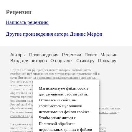
Рецензии
Написать рецензию
Другие произведения автора Дэннис Мёрфи
Авторы
Произведения
Рецензии
Поиск
Магазин
Вход для авторов
О портале
Стихи.ру
Проза.ру
Портал Стихи.ру предоставляет авторам возможность
свободной публикации своих литературных произведений в
сети Интернет на основании
пользовательского договора
.
Все авторские права на произведения принадлежат авторам
и охраняются
законом
. Перепечатка произведений возможна
Мы используем файлы cookie
только с согласия его автора, к которому вы можете
обратиться на его авторской странице. Ответственность за
для улучшения работы сайта.
тексты произведений авторы несут самостоятельно на
Оставаясь на сайте, вы
основании
правил публикации
и
законодательства
Российской Федерации
. Данные пользователей
соглашаетесь с условиями
обрабатываются на основании
Политики обработки персональных данных
.
использования файлов cookies.
Вы также можете посмотреть более подробную
информацию о портале
и
связаться с администрацией
.
Чтобы ознакомиться с
Политикой обработки
Ежедневная аудитория портала Стихи.ру – порядка 200 тысяч
посетителей, которые в общей сумме просматривают более двух
персональных данных и файлов
миллионов страниц по данным счетчика посещаемости, который