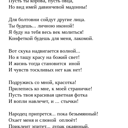
Пусть ты корова, пусть овца,
Но вид имей давинчевой мадонны!
Для болтовни сойдут другие лица.
Ты будешь... личною иконой!
Я буду на тебя весь век молиться!
Конфеткой будешь для меня, лакомой.
Вот скука надвигается волной...
Но я тащу красу на божий свет!
И жизнь тогда становится иной
И чувств тоскливых нет как нет!
Подружись со мной, красотка!
Прилепись ко мне, к моей страничке!
Пусть твоя красивая цветная фотка
И вопли навлечет, и ... стычки!
Народец припрется... пока безымянный!
Охает меня и слюной оплюёт!
Приклеит эпитет... дурак окаянный,