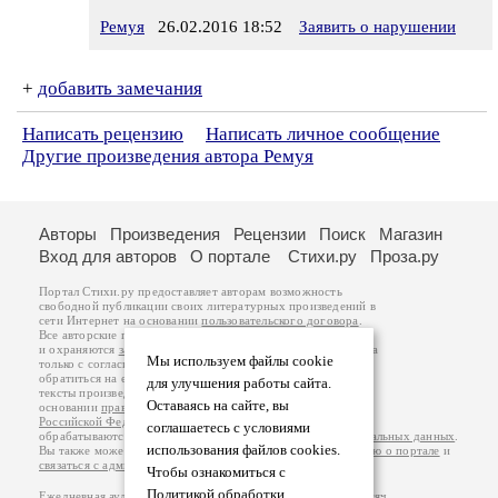
Ремуя
26.02.2016 18:52
Заявить о нарушении
+
добавить замечания
Написать рецензию
Написать личное сообщение
Другие произведения автора Ремуя
Авторы
Произведения
Рецензии
Поиск
Магазин
Вход для авторов
О портале
Стихи.ру
Проза.ру
Портал Стихи.ру предоставляет авторам возможность
свободной публикации своих литературных произведений в
сети Интернет на основании
пользовательского договора
.
Все авторские права на произведения принадлежат авторам
и охраняются
законом
. Перепечатка произведений возможна
Мы используем файлы cookie
только с согласия его автора, к которому вы можете
обратиться на его авторской странице. Ответственность за
для улучшения работы сайта.
тексты произведений авторы несут самостоятельно на
Оставаясь на сайте, вы
основании
правил публикации
и
законодательства
Российской Федерации
. Данные пользователей
соглашаетесь с условиями
обрабатываются на основании
Политики обработки персональных данных
.
использования файлов cookies.
Вы также можете посмотреть более подробную
информацию о портале
и
связаться с администрацией
.
Чтобы ознакомиться с
Политикой обработки
Ежедневная аудитория портала Стихи.ру – порядка 200 тысяч