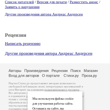
Список читателей
/
Версия для печати
/
Разместить анонс
/
Заявить о нарушении
Другие произведения автора Андреас Андерсен
Рецензии
Написать рецензию
Другие произведения автора Андреас Андерсен
Авторы
Произведения
Рецензии
Поиск
Магазин
Вход для авторов
О портале
Стихи.ру
Проза.ру
Портал Стихи.ру предоставляет авторам возможность
свободной публикации своих литературных произведений в
сети Интернет на основании
пользовательского договора
.
Все авторские права на произведения принадлежат авторам
и охраняются
законом
. Перепечатка произведений возможна
Мы используем файлы cookie
только с согласия его автора, к которому вы можете
обратиться на его авторской странице. Ответственность за
для улучшения работы сайта.
тексты произведений авторы несут самостоятельно на
Оставаясь на сайте, вы
основании
правил публикации
и
законодательства