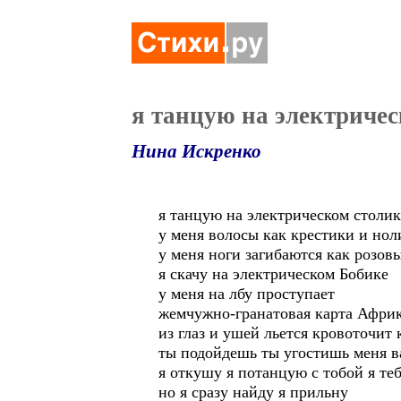
я танцую на электрическ
Нина Искренко
я танцую на электрическом столик
у меня волосы как крестики и нол
у меня ноги загибаются как розов
я скачу на электрическом Бобике
у меня на лбу проступает
жемчужно-гранатовая карта Афри
из глаз и ушей льется кровоточит 
ты подойдешь ты угостишь меня 
я откушу я потанцую с тобой я те
но я сразу найду я прильну