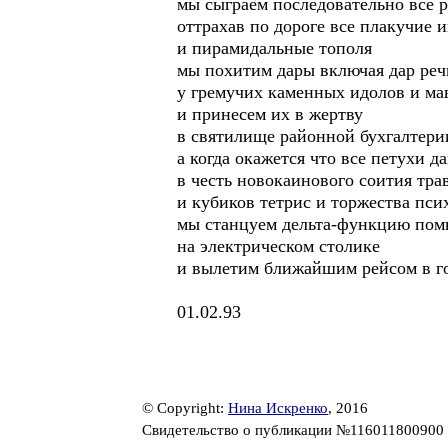
мы сыграем последовательно все 
оттрахав по дороге все плакучие 
и пирамидальные тополя
мы похитим дары включая дар реч
у гремучих каменных идолов и ма
и принесем их в жертву
в святилище районной бухгалтери
а когда окажется что все петухи д
в честь новокаинового соития тра
и кубиков тетрис и торжества пси
мы станцуем дельта-функцию помн
на электрическом столике
и вылетим ближайшим рейсом в г
01.02.93
© Copyright:
Нина Искренко
, 2016
Свидетельство о публикации №116011800900