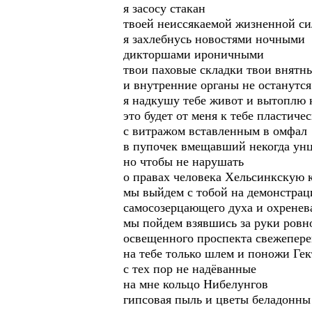
я засосу стакан
твоей неиссякаемой жизненной с
я захлебнусь новостями ночными
дикторшами ироничными
твои паховые складки твои внятн
и внутренние органы не останутс
я надкушу тебе живот и вытоплю 
это будет от меня к тебе пластиче
с витражом вставленным в омфал
в пупочек вмещавший некогда унц
но чтобы не нарушать
о правах человека Хельсинкскую
мы выйдем с тобой на демонстра
самосозерцающего духа и охрене
мы пойдем взявшись за руки ровн
освещенного проспекта свежепер
на тебе только шлем и поножи Гек
с тех пор не надёванные
на мне кольцо Нибелунгов
гипсовая пыль и цветы беладонны