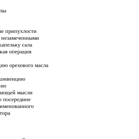
илы
ые припухлости
я незамеченными
капельку сала
ская операция
ию орехового масла
 конвенцию
цию
вающей мысли
о посередине
еименованного
тора