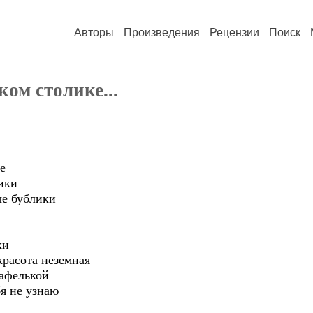
Авторы
Произведения
Рецензии
Поиск
ом столике...
е
ики
ые бублики
ки
красота неземная
вафелькой
бя не узнаю