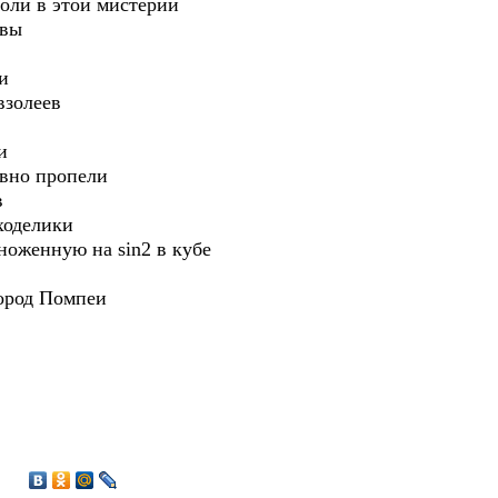
роли в этой мистерии
ивы
и
взолеев
и
авно пропели
в
ходелики
оженную на sin2 в кубе
ород Помпеи