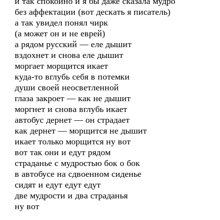
и так спокойно и я бы даже сказала мудро
без аффектации (вот дескать я писатель)
а так увидел понял чирк
(а может он и не еврей)
а рядом русский — еле дышит
вздохнет и снова еле дышит
моргает морщится икает
куда-то вглубь себя в потемки
души своей неосветленной
глаза закроет — как не дышит
моргнет и снова вглубь икает
автобус дернет — он страдает
как дернет — морщится не дышит
икает только морщится ну вот
вот так они и едут рядом
страданье с мудростью бок о бок
в автобусе на сдвоенном сиденье
сидят и едут едут едут
две мудрости и два страданья
ну вот