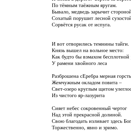
По тёмным таёжным яругам.
Бывало, медведь зарычит стороной
Сохатый порушит лесной сухосто
Сорвётся русак от испуга.
И вот отворились темнины тайги.
Князь вышел на вольное место:
Как будто бы взмахом бесплотной
У рамени хвойного леса
Разброшена сЕребра мерная горсть
Жемчужным окладом повита –
Свет-озеро круглым щитом улеглос
Из чистого яр-лазурита
Сияет небес сокровенный чертог
Над этой прекрасной долиной.
Свою благодать изливает здесь Бо
Торжественно, явно и зримо.