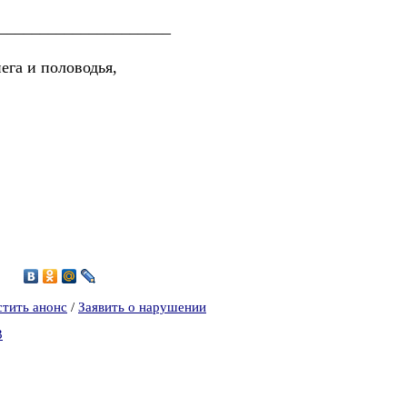
_____________________
ега и половодья,
стить анонс
/
Заявить о нарушении
3