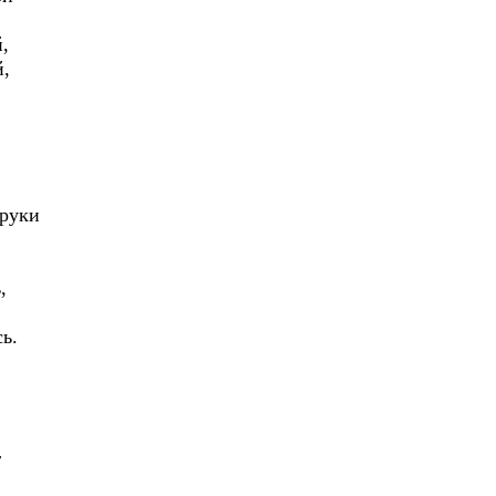
,
й,
 руки
,
ь.
г