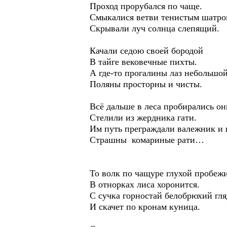
Проход прорубался по чаще.
Смыкалися ветви тенистым шатро
Скрывали луч солнца слепящий.
Качали седою своей бородой
В тайге вековечные пихты.
А где-то прогалины лаз небольшой
Поляны просторны и чисты.
Всё дальше в леса пробирались он
Стелили из жердника гати.
Им путь преграждали валежник и 
Страшны комариные рати…
То волк по чащуре глухой пробежи
В отнорках лиса хоронится.
С сучка горностай белобрюхий гля
И скачет по кронам куница.