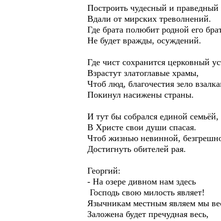
Построить чудесный и праведный 
Вдали от мирских треволнений.
Где брата полюбит родной его брат
Не будет вражды, осуждений.
Где чист сохранится церковный ус
Взрастут златоглавые храмы,
Чтоб люд, благочестия зело взалка
Покинул насижены страны.
И тут бы собрался единой семьёй,
В Христе свои души спасая.
Чтоб жизнью невинной, безгрешно
Достигнуть обителей рая.
Георгий:
- На озере дивном нам здесь
Господь свою милость являет!
Язычникам местным являем мы ве
Заложена будет пречудная весь,