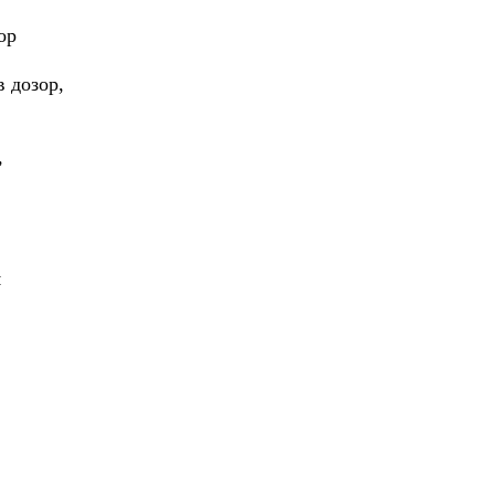
ор
 дозор,
,
м