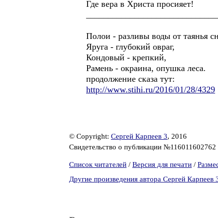
Где вера в Христа просияет!
______________________________
Полои - разливы воды от таянья сн
Яруга - глубокий овраг,
Кондовый - крепкий,
Рамень - окраина, опушка леса.
продолжение сказа тут:
http://www.stihi.ru/2016/01/28/4329
© Copyright:
Сергей Карпеев 3
, 2016
Свидетельство о публикации №116011602762
Список читателей
/
Версия для печати
/
Разме
Другие произведения автора Сергей Карпеев 