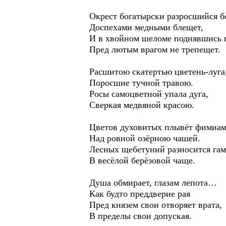
Окрест богатырски разросшийся б
Доспехами медными блещет,
И в хвойном шеломе поднявшись в
Пред лютым врагом не трепещет.
Расшитою скатертью цветень-луга
Поросшие тучной травою.
Росы самоцветной упала дуга,
Сверкая медвяной красою.
Цветов духовитых плывёт фимиа
Над ровной озёрною чашей.
Лесных щебетуний разносится гам
В весёлой берёзовой чаще.
Душа обмирает, глазам лепота…
Как будто преддверие рая
Пред князем свои отворяет врата,
В пределы свои допуская.