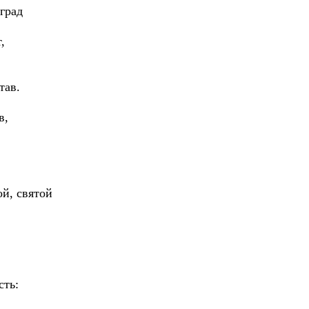
град
,
тав.
в,
й, святой
сть: