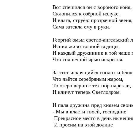
Вот спешился он с вороного коня,
Склонился к озёрной излуке.
И влага, струёю прозрачной звеня,
Сама затекла ему в руки.
Георгий омыл светло-ангельский л
Испил животворной водицы.
И каждый дружинник к той чаше 
Что солнечной ярью искрится.
За этот искрящийся сполох и блик
Что льётся серебряным жаром,
То озеро верно с тех пор нарекли,
И кличут теперь Светлояром.
И пала дружина пред князем свои
- Мы в власти твоей, господине!
Прекрасное место в день нынешн
И просим на этой долине