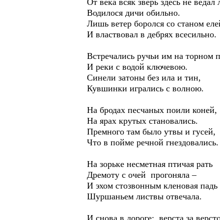
От века всяк зверь здесь не ведал
Водилося дичи обильно.
Лишь ветер боролся со станом еле
И властвовал в дебрях всесильно.
Встречались ручьи им на торном 
И реки с водой ключевою.
Синели затоны без ила и тин,
Кувшинки игрались с волною.
На бродах песчаных поили коней,
На ярах крутых становались.
Премного там было утвы и гусей,
Что в пойме речной гнездовались.
На зорьке несметная птичая рать
Дремоту с очей прогоняла –
И эхом стозвонным кленовая падь
Шуршаньем листвы отвечала.
И снова в дороге: верста за верст