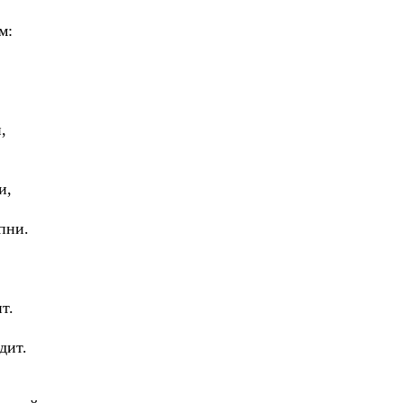
м:
,
и,
пни.
т.
дит.