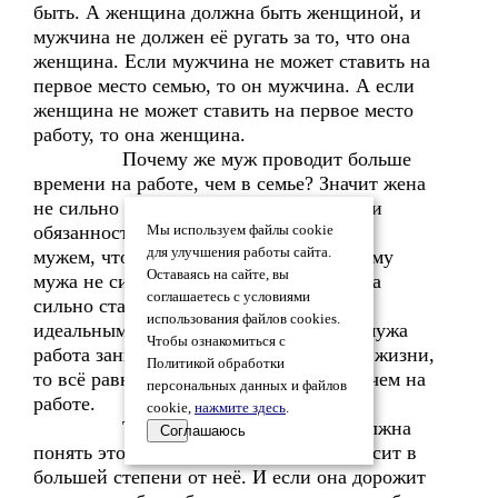
быть. А женщина должна быть женщиной, и
мужчина не должен её ругать за то, что она
женщина. Если мужчина не может ставить на
первое место семью, то он мужчина. А если
женщина не может ставить на первое место
работу, то она женщина.
Почему же муж проводит больше
времени на работе, чем в семье? Значит жена
не сильно старается выполнять все свои
обязанности по дому и в отношениях с
Мы используем файлы cookie
для улучшения работы сайта.
мужем, что для неё более важно, поэтому
Оставаясь на сайте, вы
мужа не сильно тянет домой. Если жена
соглашаетесь с условиями
сильно старается делать всё для мужа
использования файлов cookies.
идеальным образом, то даже если для мужа
Чтобы ознакомиться с
работа занимает самое главное место в жизни,
Политикой обработки
то всё равно в семье ему будет лучше, чем на
персональных данных и файлов
работе.
cookie,
нажмите здесь
.
Таким образом, женщина должна
Соглашаюсь
понять этот закон, что всё в семье зависит в
большей степени от неё. И если она дорожит