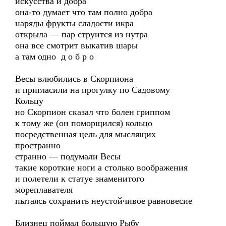
искусства и добра
она-то думает что там полно добра
наряды фрукты сладости икра
открыла — пар струится из нутра
она все смотрит выкатив шары
а там одно д о б р о
Весы влюбились в Скорпиона
и пригласили на прогулку по Садовому
Кольцу
но Скорпион сказал что болен гриппом
к тому же (он поморщился) кольцо
посредственная цель для мыслящих
пространно
странно — подумали Весы
такие короткие ноги а столько воображения
и полетели к статуе знаменитого
мореплавателя
пытаясь сохранить неустойчивое равновесие
Близнец поймал большую Рыбу