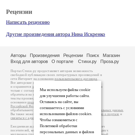
Рецензии
Написать рецензию
Другие произведения автора Нина Искренко
Авторы
Произведения
Рецензии
Поиск
Магазин
Вход для авторов
О портале
Стихи.ру
Проза.ру
Портал Стихи.ру предоставляет авторам возможность
свободной публикации своих литературных произведений в
сети Интернет на основании
пользовательского договора
.
Все авторские права на произведения принадлежат авторам
и охраняются
законом
. Перепечатка произведений возможна
Мы используем файлы cookie
только с согласия его автора, к которому вы можете
обратиться на его авторской странице. Ответственность за
для улучшения работы сайта.
тексты произведений авторы несут самостоятельно на
Оставаясь на сайте, вы
основании
правил публикации
и
законодательства
Российской Федерации
. Данные пользователей
соглашаетесь с условиями
обрабатываются на основании
Политики обработки персональных данных
.
использования файлов cookies.
Вы также можете посмотреть более подробную
информацию о портале
и
связаться с администрацией
.
Чтобы ознакомиться с
Политикой обработки
Ежедневная аудитория портала Стихи.ру – порядка 200 тысяч
посетителей, которые в общей сумме просматривают более двух
персональных данных и файлов
миллионов страниц по данным счетчика посещаемости, который