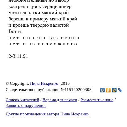
неокончательный но выбор
кострец огузок сердце ливер
мозги лопатки мягкий край
берешь к примеру мягкий край
и кроешь твердою валютой
Вот и
н е т н и ч е г о в е л и к о г о
н е т и н е в о з м о ж н о г о
2-3.11.91
© Copyright:
Нина Искренко
, 2015
Свидетельство о публикации №115120200308
Список читателей
/
Версия для печати
/
Разместить анонс
/
Заявить о нарушении
Другие произведения автора Нина Искренко