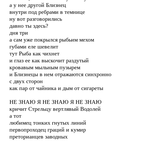
а у нее другой Близнец
внутри под ребрами в темнице
ну вот разговорились
давно ты здесь?
дня три
а сам уже покрылся рыбьим мехом
губами еле шевелит
тут Рыба как чихнет
и глаз ее как выскочит раздутый
кровавым мыльным пузырем
и Близнецы в нем отражаются синхронно
с двух сторон
как пар от чайника и дым от сигареты
НЕ ЗНАЮ Я НЕ ЗНАЮ Я НЕ ЗНАЮ
кричит Стрельцу вертлявый Водолей
а тот
любимец тонких гнутых линий
первопроходец граций и кумир
преторианцев заводных