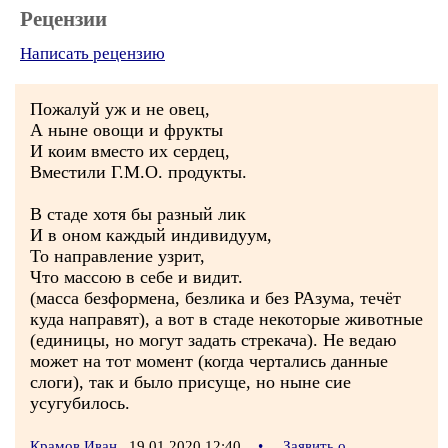
Рецензии
Написать рецензию
Пожалуй уж и не овец,
А ныне овощи и фрукты
И коим вместо их сердец,
Вместили Г.М.О. продукты.
В стаде хотя бы разный лик
И в оном каждый индивидуум,
То направление узрит,
Что массою в себе и видит.
(масса безформена, безлика и без РАзума, течёт
куда направят), а вот в стаде некоторые животные
(единицы, но могут задать стрекача). Не ведаю
может на тот момент (когда чертались данные
слоги), так и было присуще, но ныне сие
усугубилось.
Крамов Иван
19.01.2020 12:40
•
Заявить о