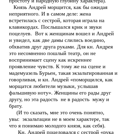
простоту и народную глубину характера).
Князь Андрей морщится, как бы ожидая
неприятного. И в самом деле: жена
встретилась с сестрой, которая играла на
клавикордах. Послышался крик и звуки
поцелуев. Вот к женщинам вошел и Андрей
и увидел, как две дамы слились воедино,
обхватив друг друга руками. Для кн. Андрея
это несомненно пошлый театр, он не
воспринимает сцену как искреннее
проявление чувств. К тому же на сцене и
мадемуазель Бурьен, такая экзальтированная и
говорливая, и кн. Андрей «поморщился, как
морщатся любители музыки, услышав
фальшивую ноту». Женщины его рады друг
другу, но эта радость не в радость мужу и
брату.
(И то сказать, мне это очень понятно,
увы: экзальтации не в моем характере, так
что я понимаю молодого князя, как себя).
Кн. Андрей поцеловался с сестрой «рука