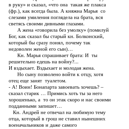
в руку» и сказал, «что она такая же плакса
(фр.), как всегда была. А княжна Марья со
слезами умиления поглядела на брата, вся
светясь своими дивными глазами.
А жена «говорила без умолку» (помилуй
Бог, как сказал бы старый кн. Болконский,
который бы сразу понял, почему так
недоволен женой его сын)…
Кн. Марья спрашивает брата: И ты
решительно едешь на войну?...
И вздыхает. Вздыхает и молодая жена.
Но сыну позволено войти к отцу, хотя
отец еще занят туалетом.
- А! Воин! Бонапарта завоевать хочешь? –
сказал старик … Примись хоть ты за него
хорошенько, а то он этак скоро и нас своими
подданными запишет…
Кн. Андрей не отвечал на любимую тему
отца, который в грош не ставил нынешних
военачальников и даже самого