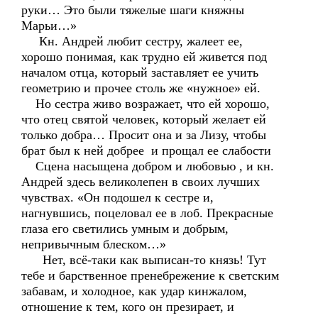
руки… Это были тяжелые шаги княжны
Марьи…»
Кн. Андрей любит сестру, жалеет ее,
хорошо понимая, как трудно ей живется под
началом отца, который заставляет ее учить
геометрию и прочее столь же «нужное» ей.
Но сестра живо возражает, что ей хорошо,
что отец святой человек, который желает ей
только добра… Просит она и за Лизу, чтобы
брат был к ней добрее и прощал ее слабости
Сцена насыщена добром и любовью , и кн.
Андрей здесь великолепен в своих лучших
чувствах. «Он подошел к сестре и,
нагнувшись, поцеловал ее в лоб. Прекрасные
глаза его светились умным и добрым,
непривычным блеском…»
Нет, всё-таки как выписан-то князь! Тут
тебе и барственное пренебрежение к светским
забавам, и холодное, как удар кинжалом,
отношение к тем, кого он презирает, и