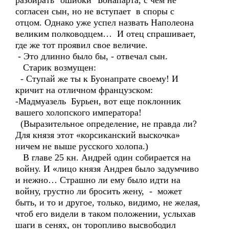
разбирать "ошибки" Бонапарта, с чем не
согласен сын, но не вступает в споры с
отцом. Однако уже успел назвать Наполеона
великим полководцем… И отец спрашивает,
где же тот проявил свое величие.
- Это длинно было бы, - отвечал сын.
Старик возмущен:
- Ступай же ты к Буонапрате своему! И
кричит на отличном французском:
-Мадмуазель Бурьен, вот еще поклонник
вашего холопского императора!
(Выразительное определение, не правда ли?
Для князя этот «корсиканский выскочка»
ничем не выше русского холопа.)
В главе 25 кн. Андрей один собирается на
войну. И «лицо князя Андрея было задумчиво
и нежно… Страшно ли ему было идти на
войну, грустно ли бросить жену, - может
быть, и то и другое, только, видимо, не желая,
чтоб его видели в таком положении, услыхав
шаги в сенях, он торопливо высвободил