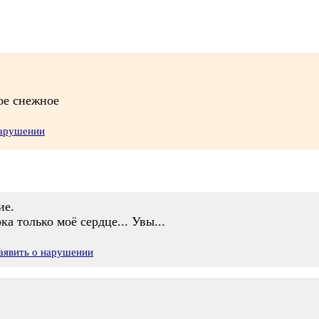
ое снежное
нарушении
ие.
а только моё сердце... Увы...
аявить о нарушении