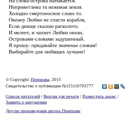
На слова-острова натыкается.
Неприветлива та неживая земля.
Холодно смертоносное слово то.
Океану Любви не спасти корабля,
Если днище скалою расколото.
И мелеет, и чахнет Любви океан,
Островами-словами задушенный.
Я прошу: придавайте значенье словам!
Выбирайте для любящих лучшие!
© Copyright:
Приправа
, 2015
Свидетельство о публикации №115110703777
Список читателей
/
Версия для печати
/
Разместить анонс
/
Заявить о нарушении
Другие произведения автора Приправа