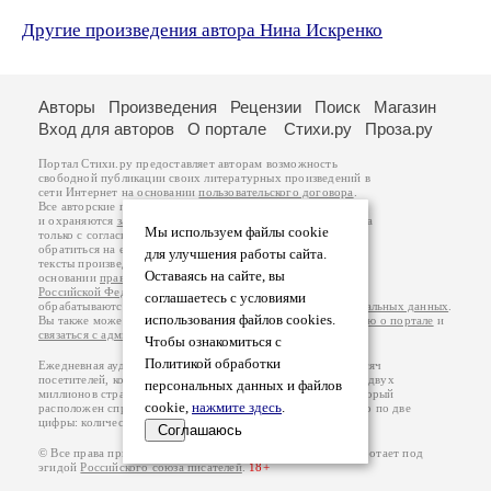
Другие произведения автора Нина Искренко
Авторы
Произведения
Рецензии
Поиск
Магазин
Вход для авторов
О портале
Стихи.ру
Проза.ру
Портал Стихи.ру предоставляет авторам возможность
свободной публикации своих литературных произведений в
сети Интернет на основании
пользовательского договора
.
Все авторские права на произведения принадлежат авторам
и охраняются
законом
. Перепечатка произведений возможна
Мы используем файлы cookie
только с согласия его автора, к которому вы можете
обратиться на его авторской странице. Ответственность за
для улучшения работы сайта.
тексты произведений авторы несут самостоятельно на
Оставаясь на сайте, вы
основании
правил публикации
и
законодательства
Российской Федерации
. Данные пользователей
соглашаетесь с условиями
обрабатываются на основании
Политики обработки персональных данных
.
использования файлов cookies.
Вы также можете посмотреть более подробную
информацию о портале
и
связаться с администрацией
.
Чтобы ознакомиться с
Политикой обработки
Ежедневная аудитория портала Стихи.ру – порядка 200 тысяч
посетителей, которые в общей сумме просматривают более двух
персональных данных и файлов
миллионов страниц по данным счетчика посещаемости, который
cookie,
нажмите здесь
.
расположен справа от этого текста. В каждой графе указано по две
цифры: количество просмотров и количество посетителей.
Соглашаюсь
© Все права принадлежат авторам, 2000-2026. Портал работает под
эгидой
Российского союза писателей
.
18+