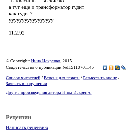
ты квасишь — я скисаю
а тут еще и трансформатор гудит
как гудит?
ууууууууууууууууу
11.2.92
© Copyright:
Нина Искренко
, 2015
Свидетельство о публикации №115110701145
Список читателей
/
Версия для печати
/
Разместить анонс
/
Заявить о нарушении
Другие произведения автора Нина Искренко
Рецензии
Написать рецензию