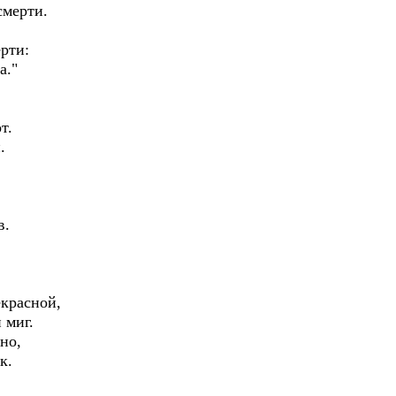
смерти.
рти:
а."
т.
.
в.
екрасной,
 миг.
но,
к.