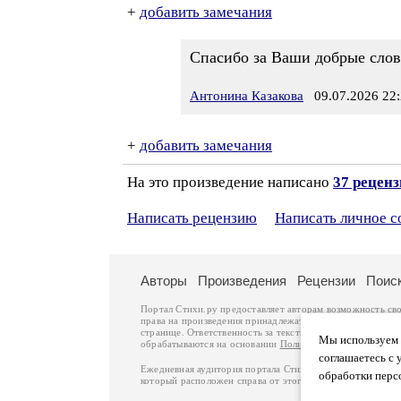
+
добавить замечания
Спасибо за Ваши добрые слов
Антонина Казакова
09.07.2026 22:
+
добавить замечания
На это произведение написано
37 рецен
Написать рецензию
Написать личное 
Авторы
Произведения
Рецензии
Поис
Портал Стихи.ру предоставляет авторам возможность св
права на произведения принадлежат авторам и охраняют
странице. Ответственность за тексты произведений авто
Мы используем ф
обрабатываются на основании
Политики обработки перс
соглашаетесь с 
Ежедневная аудитория портала Стихи.ру – порядка 200 
обработки перс
который расположен справа от этого текста. В каждой гр