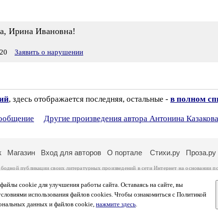
а, Ирина Ивановна!
20
Заявить о нарушении
зий
, здесь отображается последняя, остальные -
в полном сп
сообщение
Другие произведения автора Антонина Казаков
к
Магазин
Вход для авторов
О портале
Стихи.ру
Проза.ру
ободной публикации своих литературных произведений в сети Интернет на основании
п
ся
законом
. Перепечатка произведений возможна только с согласия его автора, к котором
ры несут самостоятельно на основании
правил публикации
и
законодательства Российско
айлы cookie для улучшения работы сайта. Оставаясь на сайте, вы
ональных данных
. Вы также можете посмотреть более подробную
информацию о портал
условиями использования файлов cookies. Чтобы ознакомиться с Политикой
тысяч посетителей, которые в общей сумме просматривают более двух миллионов страни
ональных данных и файлов cookie,
нажмите здесь
.
афе указано по две цифры: количество просмотров и количество посетителей.