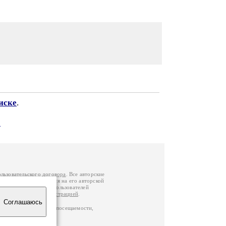
иске
.
а
ользовательского договора
. Все авторские
у вы можете обратиться на его авторской
й Федерации
. Данные пользователей
е
и
связаться с администрацией
.
Соглашаюсь
ц по данным счетчика посещаемости,