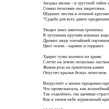
Загадка жизни - в грустной тайне 
Семью печатями она закреплена.
Шуршит листва в осенней кругове
"Судьба для всех давно предрешен
Уводит вниз заветная тропинка
К чугунным прутьям кованых воро
Дрожит ажур тончайшей паутинки
Цвет осени - кармин и терракот.
Ударит гулко колокол на храме.
Слетят на землю несколько листко
Живая роза на гранитном камне
Опустит крылья белых лепестков.
Взгрустнёт о жизни призрачно-пр
Что промелькнула, как волшебный
Так отдалённо, так щемяще-страст
Как в синем небе журавлиный кри