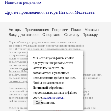
Написать рецензию
Другие произведения автора Наталия Медведева
Авторы
Произведения
Рецензии
Поиск
Магазин
Вход для авторов
О портале
Стихи.ру
Проза.ру
Портал Стихи.ру предоставляет авторам возможность
свободной публикации своих литературных произведений в
сети Интернет на основании
пользовательского договора
.
Все авторские права на произведения принадлежат авторам
и охраняются
законом
. Перепечатка произведений возможна
Мы используем файлы cookie
только с согласия его автора, к которому вы можете
обратиться на его авторской странице. Ответственность за
для улучшения работы сайта.
тексты произведений авторы несут самостоятельно на
Оставаясь на сайте, вы
основании
правил публикации
и
законодательства
Российской Федерации
. Данные пользователей
соглашаетесь с условиями
обрабатываются на основании
Политики обработки персональных данных
.
использования файлов cookies.
Вы также можете посмотреть более подробную
информацию о портале
и
связаться с администрацией
.
Чтобы ознакомиться с
Политикой обработки
Ежедневная аудитория портала Стихи.ру – порядка 200 тысяч
посетителей, которые в общей сумме просматривают более двух
персональных данных и файлов
миллионов страниц по данным счетчика посещаемости, который
cookie,
нажмите здесь
.
расположен справа от этого текста. В каждой графе указано по две
цифры: количество просмотров и количество посетителей.
Соглашаюсь
© Все права принадлежат авторам, 2000-2026. Портал работает под