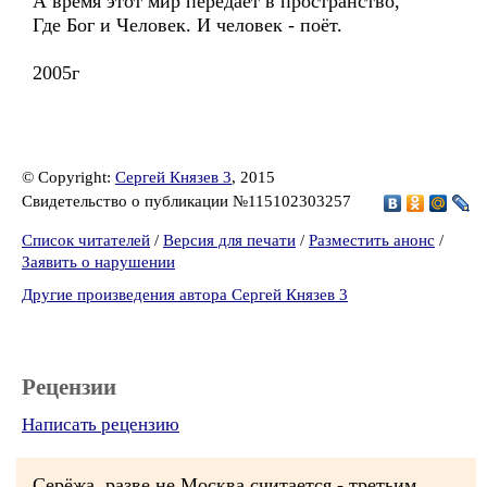
А время этот мир передаёт в пространство,
Где Бог и Человек. И человек - поёт.
2005г
© Copyright:
Сергей Князев 3
, 2015
Свидетельство о публикации №115102303257
Список читателей
/
Версия для печати
/
Разместить анонс
/
Заявить о нарушении
Другие произведения автора Сергей Князев 3
Рецензии
Написать рецензию
Серёжа, разве не Москва считается - третьим