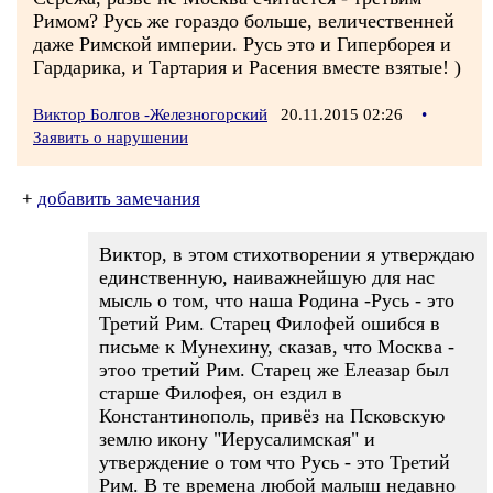
Римом? Русь же гораздо больше, величественней
даже Римской империи. Русь это и Гиперборея и
Гардарика, и Тартария и Расения вместе взятые! )
Виктор Болгов -Железногорский
20.11.2015 02:26
•
Заявить о нарушении
+
добавить замечания
Виктор, в этом стихотворении я утверждаю
единственную, наиважнейшую для нас
мысль о том, что наша Родина -Русь - это
Третий Рим. Старец Филофей ошибся в
письме к Мунехину, сказав, что Москва -
этоо третий Рим. Старец же Елеазар был
старше Филофея, он ездил в
Константинополь, привёз на Псковскую
землю икону "Иерусалимская" и
утверждение о том что Русь - это Третий
Рим. В те времена любой малыш недавно