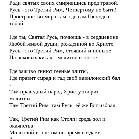
Ради святых своих смирившись пред травой.
Русь - это Третий Рим, Четвёртому не быти!
Пространство мира там, где сам Господь с
тобой,
Где ты, Святая Русь, почиешь - в сердцевине
Любой живой души, рожденной во Христе.
Русь - это Третий Рим, стоящий и поныне
На вековых китах - молитве и посте.
Где заживо гниют гееные элиты,
Где правит смрад и гад свой вавилонский бал
-
Там праведный народ Христу творит
молитвы,
Там Третий Рим, там Русь, её же Бог избрал.
Так, Третий Рим как Столп: средь зол и
окаянства
Молитвой и постом он время создаёт.