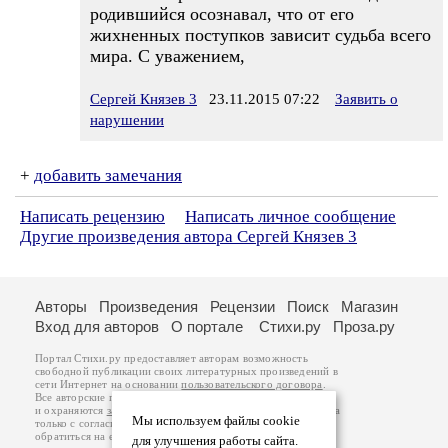
родившийся осознавал, что от его
жихненных поступков зависит судьба всего
мира. С уважением,
Сергей Князев 3
23.11.2015 07:22
Заявить о
нарушении
+
добавить замечания
Написать рецензию
Написать личное сообщение
Другие произведения автора Сергей Князев 3
Авторы
Произведения
Рецензии
Поиск
Магазин
Вход для авторов
О портале
Стихи.ру
Проза.ру
Портал Стихи.ру предоставляет авторам возможность
свободной публикации своих литературных произведений в
сети Интернет на основании
пользовательского договора
.
Все авторские права на произведения принадлежат авторам
и охраняются
законом
. Перепечатка произведений возможна
Мы используем файлы cookie
только с согласия его автора, к которому вы можете
обратиться на его авторской странице. Ответственность за
для улучшения работы сайта.