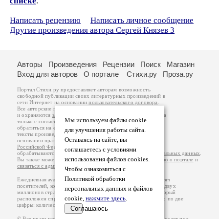
списке
.
Написать рецензию
Написать личное сообщение
Другие произведения автора Сергей Князев 3
Авторы
Произведения
Рецензии
Поиск
Магазин
Вход для авторов
О портале
Стихи.ру
Проза.ру
Портал Стихи.ру предоставляет авторам возможность
свободной публикации своих литературных произведений в
сети Интернет на основании
пользовательского договора
.
Все авторские права на произведения принадлежат авторам
и охраняются
законом
. Перепечатка произведений возможна
Мы используем файлы cookie
только с согласия его автора, к которому вы можете
обратиться на его авторской странице. Ответственность за
для улучшения работы сайта.
тексты произведений авторы несут самостоятельно на
Оставаясь на сайте, вы
основании
правил публикации
и
законодательства
Российской Федерации
. Данные пользователей
соглашаетесь с условиями
обрабатываются на основании
Политики обработки персональных данных
.
использования файлов cookies.
Вы также можете посмотреть более подробную
информацию о портале
и
связаться с администрацией
.
Чтобы ознакомиться с
Политикой обработки
Ежедневная аудитория портала Стихи.ру – порядка 200 тысяч
посетителей, которые в общей сумме просматривают более двух
персональных данных и файлов
миллионов страниц по данным счетчика посещаемости, который
cookie,
нажмите здесь
.
расположен справа от этого текста. В каждой графе указано по две
цифры: количество просмотров и количество посетителей.
Соглашаюсь
© Все права принадлежат авторам, 2000-2026. Портал работает под