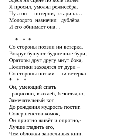
Здесь на сцене по воле твоей!
Я просил, умолял режиссёра,
Ну а он – потерпи, старина…
Молодого назначил дублёра
И его обнимает она…
* * *
Со стороны поэзии ни ветерка.
Вокруг бушуют будничные бури,
Ораторы друг другу мнут бока,
Политики заходятся от дури –
Со стороны поэзии – ни ветерка…
* * *
Он, умеющий спать
Грациозно, взахлёб, безоглядно,
Замечательный кот
До рождения мудрость постиг.
Совершенства комок,
Он приятно живёт и опрятно,-
Лучше гладить его,
Чем обложки заносчивых книг.