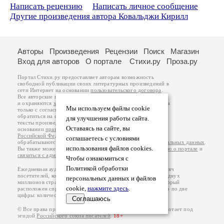
Написать рецензию
Написать личное сообщение
Другие произведения автора Ковальджи Кирилл
Авторы
Произведения
Рецензии
Поиск
Магазин
Вход для авторов
О портале
Стихи.ру
Проза.ру
Портал Стихи.ру предоставляет авторам возможность
свободной публикации своих литературных произведений в
сети Интернет на основании
пользовательского договора
.
Все авторские права на произведения принадлежат авторам
и охраняются
законом
. Перепечатка произведений возможна
Мы используем файлы cookie
только с согласия его автора, к которому вы можете
обратиться на его авторской странице. Ответственность за
для улучшения работы сайта.
тексты произведений авторы несут самостоятельно на
Оставаясь на сайте, вы
основании
правил публикации
и
законодательства
Российской Федерации
. Данные пользователей
соглашаетесь с условиями
обрабатываются на основании
Политики обработки персональных данных
.
использования файлов cookies.
Вы также можете посмотреть более подробную
информацию о портале
и
связаться с администрацией
.
Чтобы ознакомиться с
Политикой обработки
Ежедневная аудитория портала Стихи.ру – порядка 200 тысяч
посетителей, которые в общей сумме просматривают более двух
персональных данных и файлов
миллионов страниц по данным счетчика посещаемости, который
cookie,
нажмите здесь
.
расположен справа от этого текста. В каждой графе указано по две
цифры: количество просмотров и количество посетителей.
Соглашаюсь
© Все права принадлежат авторам, 2000-2026. Портал работает под
эгидой
Российского союза писателей
.
18+