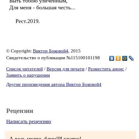
Быть тобою уличённым,
Для меня - большая честь...
Рест.2019.
© Copyright:
Виктор Боковой4
, 2015
Свидетельство о публикации №115100101198
Список читателей
/
Версия для печати
/
Разместить анонс
/
Заявить о нарушении
Другие произведения автора Виктор Боковой4
Рецензии
Написать рецензию
А ведь мудро, блин!И кратко!