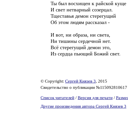
Ты был восхищен к райской куще
И свет нетварный созерцал.
Тщеставья демон стерегущий
Об этом людям рассказал -
И вот, ни образа, ни света,
Ни тишины сердечной нет.
Всё стерегущий демон это,
Из сердца пьющий Божий свет.
© Copyright:
Сергей Князев 3
, 2015
Свидетельство о публикации №11509281061
Список читателей
/
Версия для печати
/
Разме
Другие произведения автора Сергей Князев 3