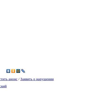
6
стить анонс
/
Заявить о нарушении
ский