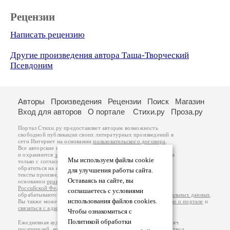
Рецензии
Написать рецензию
Другие произведения автора Таша-Творческий
Псевдоним
Авторы
Произведения
Рецензии
Поиск
Магазин
Вход для авторов
О портале
Стихи.ру
Проза.ру
Портал Стихи.ру предоставляет авторам возможность
свободной публикации своих литературных произведений в
сети Интернет на основании
пользовательского договора
.
Все авторские права на произведения принадлежат авторам
и охраняются
законом
. Перепечатка произведений возможна
Мы используем файлы cookie
только с согласия его автора, к которому вы можете
обратиться на его авторской странице. Ответственность за
для улучшения работы сайта.
тексты произведений авторы несут самостоятельно на
Оставаясь на сайте, вы
основании
правил публикации
и
законодательства
Российской Федерации
. Данные пользователей
соглашаетесь с условиями
обрабатываются на основании
Политики обработки персональных данных
.
использования файлов cookies.
Вы также можете посмотреть более подробную
информацию о портале
и
связаться с администрацией
.
Чтобы ознакомиться с
Политикой обработки
Ежедневная аудитория портала Стихи.ру – порядка 200 тысяч
посетителей, которые в общей сумме просматривают более двух