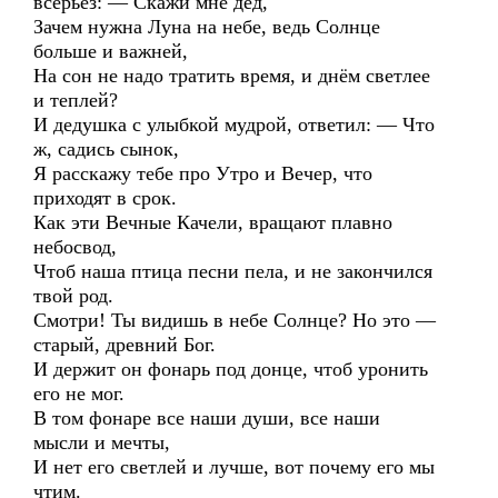
всерьёз: — Скажи мне дед,
Зачем нужна Луна на небе, ведь Солнце
больше и важней,
На сон не надо тратить время, и днём светлее
и теплей?
И дедушка с улыбкой мудрой, ответил: — Что
ж, садись сынок,
Я расскажу тебе про Утро и Вечер, что
приходят в срок.
Как эти Вечные Качели, вращают плавно
небосвод,
Чтоб наша птица песни пела, и не закончился
твой род.
Смотри! Ты видишь в небе Солнце? Но это —
старый, древний Бог.
И держит он фонарь под донце, чтоб уронить
его не мог.
В том фонаре все наши души, все наши
мысли и мечты,
И нет его светлей и лучше, вот почему его мы
чтим.