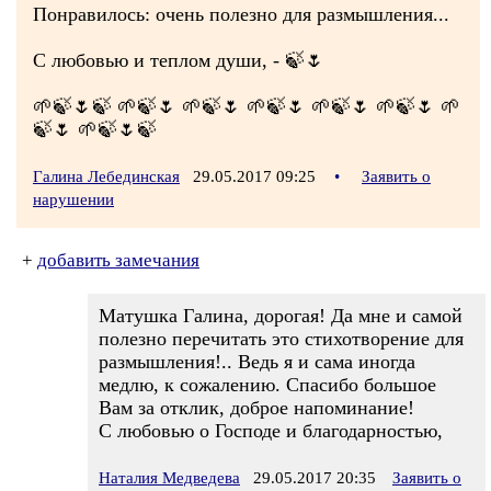
Понравилось: очень полезно для размышления...
С любовью и теплом души, - 🍃🌷
🌱🍃🌷🍃 🌱🍃🌷 🌱🍃🌷 🌱🍃🌷 🌱🍃🌷 🌱🍃🌷 🌱
🍃🌷 🌱🍃🌷🍃
Галина Лебединская
29.05.2017 09:25
•
Заявить о
нарушении
+
добавить замечания
Матушка Галина, дорогая! Да мне и самой
полезно перечитать это стихотворение для
размышления!.. Ведь я и сама иногда
медлю, к сожалению. Спасибо большое
Вам за отклик, доброе напоминание!
С любовью о Господе и благодарностью,
Наталия Медведева
29.05.2017 20:35
Заявить о