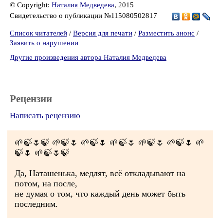
© Copyright:
Наталия Медведева
, 2015
Свидетельство о публикации №115080502817
Список читателей
/
Версия для печати
/
Разместить анонс
/
Заявить о нарушении
Другие произведения автора Наталия Медведева
Рецензии
Написать рецензию
🌱🍃🌷🍃 🌱🍃🌷 🌱🍃🌷 🌱🍃🌷 🌱🍃🌷 🌱🍃🌷 🌱
🍃🌷 🌱🍃🌷🍃
Да, Наташенька, медлят, всё откладывают на
потом, на после,
не думая о том, что каждый день может быть
последним.