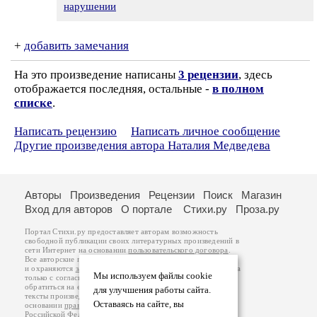
нарушении
+
добавить замечания
На это произведение написаны
3 рецензии
, здесь
отображается последняя, остальные -
в полном
списке
.
Написать рецензию
Написать личное сообщение
Другие произведения автора Наталия Медведева
Авторы
Произведения
Рецензии
Поиск
Магазин
Вход для авторов
О портале
Стихи.ру
Проза.ру
Портал Стихи.ру предоставляет авторам возможность
свободной публикации своих литературных произведений в
сети Интернет на основании
пользовательского договора
.
Все авторские права на произведения принадлежат авторам
и охраняются
законом
. Перепечатка произведений возможна
Мы используем файлы cookie
только с согласия его автора, к которому вы можете
обратиться на его авторской странице. Ответственность за
для улучшения работы сайта.
тексты произведений авторы несут самостоятельно на
Оставаясь на сайте, вы
основании
правил публикации
и
законодательства
Российской Федерации
. Данные пользователей