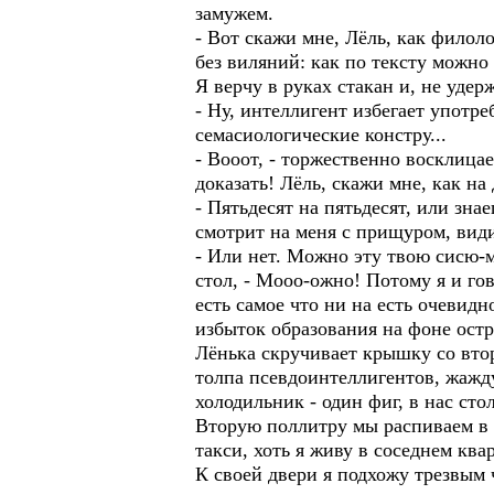
замужем.
- Вот скажи мне, Лёль, как филоло
без виляний: как по тексту можно
Я верчу в руках стакан и, не уде
- Ну, интеллигент избегает употре
семасиологические констру...
- Вооот, - торжественно восклицае
доказать! Лёль, скажи мне, как на д
- Пятьдесят на пятьдесят, или знае
смотрит на меня с прищуром, види
- Или нет. Можно эту твою сисю-м
стол, - Мооо-ожно! Потому я и го
есть самое что ни на есть очевид
избыток образования на фоне остр
Лёнька скручивает крышку со вто
толпа псевдоинтеллигентов, жажд
холодильник - один фиг, в нас сто
Вторую поллитру мы распиваем в 
такси, хоть я живу в соседнем ква
К своей двери я подхожу трезвым 