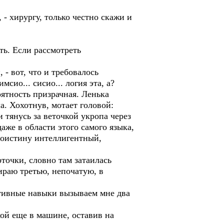
 - хирургу, только честно скажи и
еть. Если рассмотреть
 - вот, что и требовалось
мсио... сисио... логия эта, а?
роятность призрачная. Ленька
а. Хохотнув, мотает головой:
 тянусь за веточкой укропа через
аже в области этого самого языка,
 воистину интеллигентный,
точки, словно там затаилась
ираю третью, непочатую, в
тивные навыки вызываем мне два
хой еще в машине, оставив на