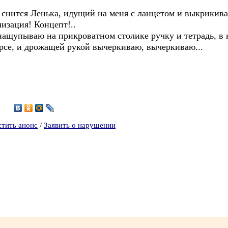
 снится Ленька, идущий на меня с ланцетом и выкрикива
изация! Концепт!..
нащупываю на прикроватном столике ручку и тетрадь, в 
рсе, и дрожащей рукой вычеркиваю, вычеркиваю...
8
стить анонс
/
Заявить о нарушении