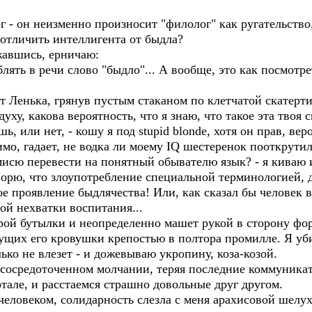
г - он неизменно произносит "филолог" как ругательство,
 отличить интеллигента от быдла?
ржавшись, ерничаю:
блять в речи слово "быдло"... А вообще, это как посмотр
т Ленька, грянув пустым стаканом по клетчатой скатерти,
уху, какова вероятность, что я знаю, что такое эта твоя си
шь, или нет, - кошу я под stupid blonde, хотя он прав, ве
мо, гадает, не водка ли моему IQ шестеренок пооткрутил
исю перевести на понятный обывателю язык? - я киваю и
ворю, что злоупотребление специальной терминологией, д
ное проявление быдлячества! Или, как сказал бы человек
ой нехватки воспитания...
рой бутылки и неопределенно машет рукой в сторону фор
ущих его кровушки крепостью в полтора промилле. Я уб
лько не влезет - и дожевываю укропину, коза-козой.
сосредоточенном молчании, теряя последние коммуника
ртале, и расстаемся страшно довольные друг другом.
человеком, солидарность слезла с меня арахисовой шелу