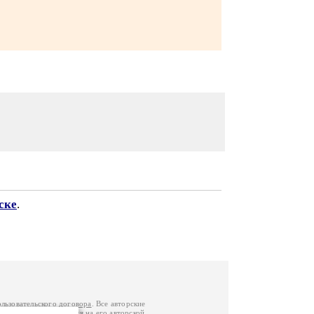
ске
.
ользовательского договора
. Все авторские
у вы можете обратиться на его авторской