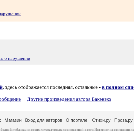
 нарушении
ть о нарушении
ий
, здесь отображается последняя, остальные -
в полном спи
сообщение
Другие произведения автора Бакэнэко
к
Магазин
Вход для авторов
О портале
Стихи.ру
Проза.ру
ободной публикации своих литературных произведений в сети Интернет на основании
п
ся
законом
. Перепечатка произведений возможна только с согласия его автора, к котором