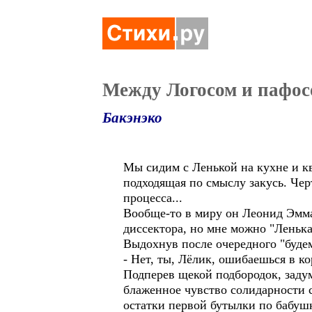
Между Логосом и пафос
Бакэнэко
Мы сидим с Ленькой на кухне и кв
подходящая по смыслу закусь. Черт
процесса...
Вообще-то в миру он Леонид Эмма
диссектора, но мне можно "Ленька
Выдохнув после очередного "будем
- Нет, ты, Лёлик, ошибаешься в ко
Подперев щекой подбородок, задум
блаженное чувство солидарности 
остатки первой бутылки по бабушк