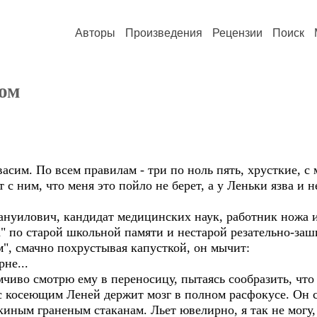
Авторы
Произведения
Рецензии
Поиск
ом
асим. По всем правилам - три по ноль пять, хрусткие, с 
 с ним, что меня это пойло не берет, а у Леньки язва и 
нуилович, кандидат медицинских наук, работник ножа и 
" по старой школьной памяти и нестарой резательно-заш
", смачно похрустывая капусткой, он мычит:
рне...
чиво смотрю ему в переносицу, пытаясь сообразить, что 
с косеющим Леней держит мозг в полном расфокусе. Он 
иным граненым стаканам. Льет ювелирно, я так не могу,