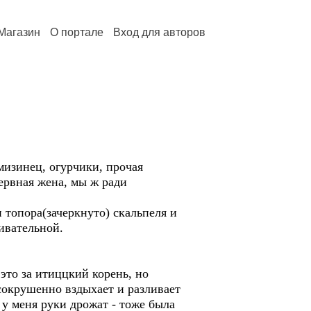
Магазин
О портале
Вход для авторов
мизинец, огурчики, прочая
нервная жена, мы ж ради
топора(зачеркнуто) скальпеля и
ивательной.
это за итиццкий корень, но
сокрушенно вздыхает и разливает
 у меня руки дрожат - тоже была