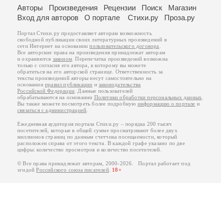
Авторы
Произведения
Рецензии
Поиск
Магазин
Вход для авторов
О портале
Стихи.ру
Проза.ру
Портал Стихи.ру предоставляет авторам возможность
свободной публикации своих литературных произведений в
сети Интернет на основании
пользовательского договора
.
Все авторские права на произведения принадлежат авторам
и охраняются
законом
. Перепечатка произведений возможна
только с согласия его автора, к которому вы можете
обратиться на его авторской странице. Ответственность за
тексты произведений авторы несут самостоятельно на
основании
правил публикации
и
законодательства
Российской Федерации
. Данные пользователей
обрабатываются на основании
Политики обработки персональных данных
.
Вы также можете посмотреть более подробную
информацию о портале
и
связаться с администрацией
.
Ежедневная аудитория портала Стихи.ру – порядка 200 тысяч
посетителей, которые в общей сумме просматривают более двух
миллионов страниц по данным счетчика посещаемости, который
расположен справа от этого текста. В каждой графе указано по две
цифры: количество просмотров и количество посетителей.
© Все права принадлежат авторам, 2000-2026. Портал работает под
эгидой
Российского союза писателей
.
18+