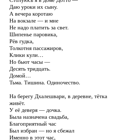
Столуюсь я в доме Дотто —
Даю уроки их сыну.
А вечера коротаю
На вокзале — и мне
Не надо платить за свет.
Шипенье паровика,
Рёв гудка,
Толкотня пассажиров,
Клики кули…
Но бьют часы —
Десять тридцать.
Домой…
Тьма. Тишина. Одиночество.
На берегу Дхалешвари, в деревне, тётка
живёт.
У её деверя — дочка.
Была назначена свадьба,
Благоприятный час
Был избран — но я сбежал
Именно в этот час,