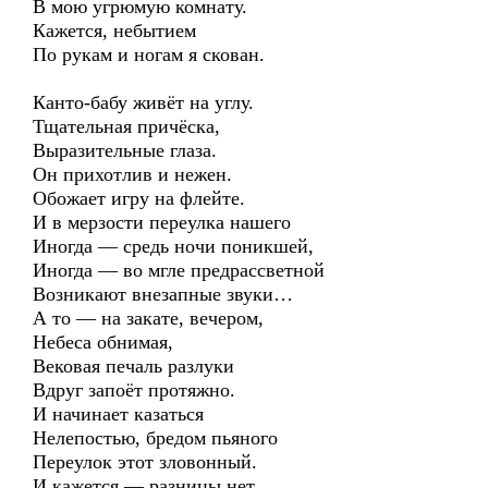
В мою угрюмую комнату.
Кажется, небытием
По рукам и ногам я скован.
Канто-бабу живёт на углу.
Тщательная причёска,
Выразительные глаза.
Он прихотлив и нежен.
Обожает игру на флейте.
И в мерзости переулка нашего
Иногда — средь ночи поникшей,
Иногда — во мгле предрассветной
Возникают внезапные звуки…
А то — на закате, вечером,
Небеса обнимая,
Вековая печаль разлуки
Вдруг запоёт протяжно.
И начинает казаться
Нелепостью, бредом пьяного
Переулок этот зловонный.
И кажется — разницы нет