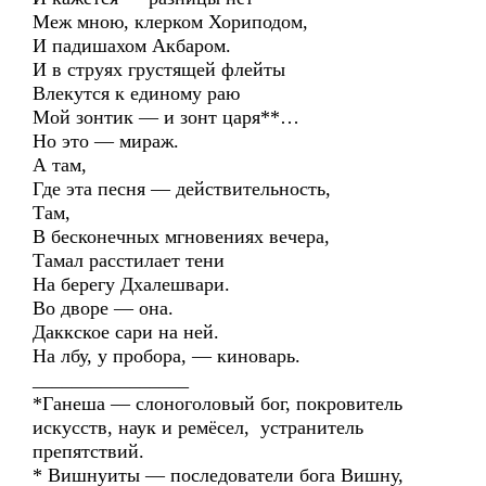
Меж мною, клерком Хориподом,
И падишахом Акбаром.
И в струях грустящей флейты
Влекутся к единому раю
Мой зонтик — и зонт царя**…
Но это — мираж.
А там,
Где эта песня — действительность,
Там,
В бесконечных мгновениях вечера,
Тамал расстилает тени
На берегу Дхалешвари.
Во дворе — она.
Даккское сари на ней.
На лбу, у пробора, — киноварь.
________________
*Ганеша — слоноголовый бог, покровитель
искусств, наук и ремёсел, устранитель
препятствий.
* Вишнуиты — последователи бога Вишну,