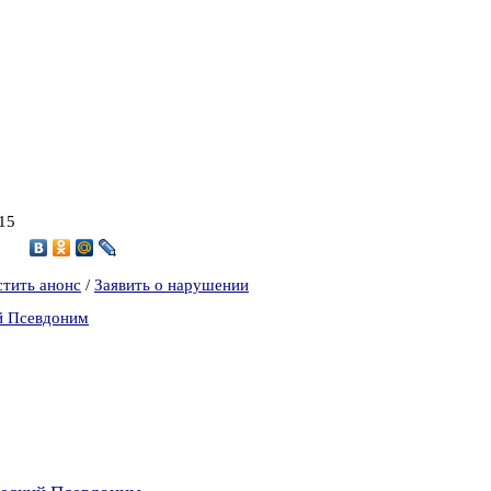
015
3
стить анонс
/
Заявить о нарушении
й Псевдоним