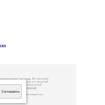
ске
.
ользовательского договора
. Все авторские
у вы можете обратиться на его авторской
й Федерации
. Данные пользователей
е
и
связаться с администрацией
.
Соглашаюсь
ц по данным счетчика посещаемости,