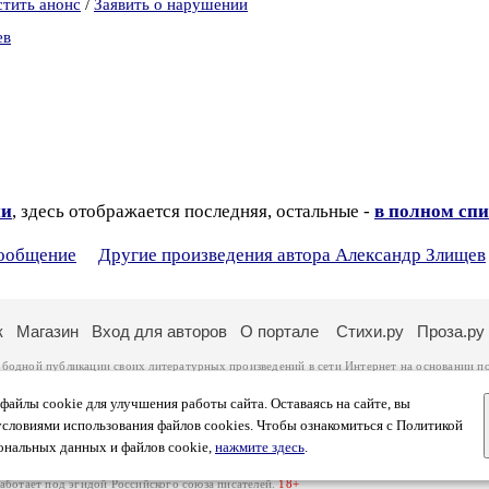
стить анонс
/
Заявить о нарушении
ев
ии
, здесь отображается последняя, остальные -
в полном спи
сообщение
Другие произведения автора Александр Злищев
к
Магазин
Вход для авторов
О портале
Стихи.ру
Проза.ру
ободной публикации своих литературных произведений в сети Интернет на основании
п
ся
законом
. Перепечатка произведений возможна только с согласия его автора, к котором
ры несут самостоятельно на основании
правил публикации
и
законодательства Российско
айлы cookie для улучшения работы сайта. Оставаясь на сайте, вы
ональных данных
. Вы также можете посмотреть более подробную
информацию о портал
условиями использования файлов cookies. Чтобы ознакомиться с Политикой
тысяч посетителей, которые в общей сумме просматривают более двух миллионов страни
ональных данных и файлов cookie,
нажмите здесь
.
афе указано по две цифры: количество просмотров и количество посетителей.
работает под эгидой
Российского союза писателей
.
18+