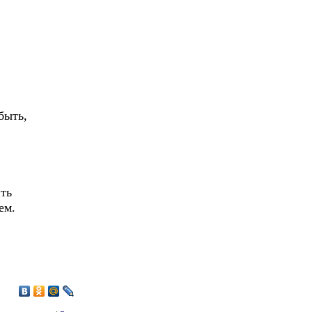
быть,
ить
ем.
6