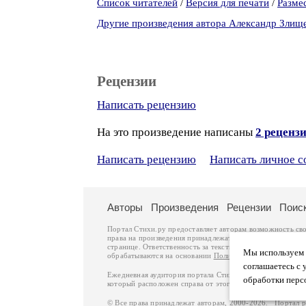
Список читателей
/
Версия для печати
/
Разме
Другие произведения автора Александр Злищ
Рецензии
Написать рецензию
На это произведение написаны
2 реценз
Написать рецензию
Написать личное 
Авторы
Произведения
Рецензии
Поис
Портал Стихи.ру предоставляет авторам возможность св
права на произведения принадлежат авторам и охраняют
странице. Ответственность за тексты произведений авто
Мы используем ф
обрабатываются на основании
Политики обработки перс
соглашаетесь с 
Ежедневная аудитория портала Стихи.ру – порядка 200 
обработки перс
который расположен справа от этого текста. В каждой гр
© Все права принадлежат авторам, 2000-2026. Портал 