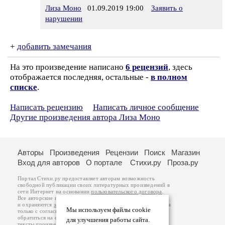
Лиза Моно
01.09.2019 19:00
Заявить о
нарушении
+
добавить замечания
На это произведение написано
6 рецензий
, здесь
отображается последняя, остальные -
в полном
списке
.
Написать рецензию
Написать личное сообщение
Другие произведения автора Лиза Моно
Авторы
Произведения
Рецензии
Поиск
Магазин
Вход для авторов
О портале
Стихи.ру
Проза.ру
Портал Стихи.ру предоставляет авторам возможность
свободной публикации своих литературных произведений в
сети Интернет на основании
пользовательского договора
.
Все авторские права на произведения принадлежат авторам
и охраняются
законом
. Перепечатка произведений возможна
Мы используем файлы cookie
только с согласия его автора, к которому вы можете
обратиться на его авторской странице. Ответственность за
для улучшения работы сайта.
тексты произведений авторы несут самостоятельно на