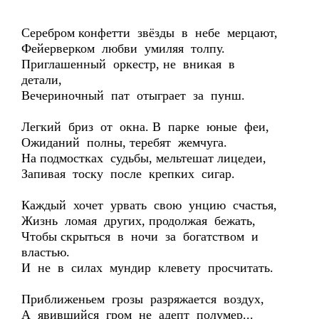
Серебром конфетти звёзды в небе мерцают,
Фейерверком любви умиляя толпу.
Приглашенный оркестр, не вникая в
детали,
Вечериночный пат отыграет за пунш.
Легкий бриз от окна. В парке юные феи,
Ожиданий полны, теребят жемчуга.
На подмостках судьбы, мельтешат лицедеи,
Запивая тоску после крепких сигар.
Каждый хочет урвать свою унцию счастья,
Жизнь ломая других, продолжая бежать,
Чтобы скрыться в ночи за богатством и
властью.
И не в силах мундир клевету просчитать.
Приближеньем грозы разряжается воздух,
А явившийся гром не адепт полумер...