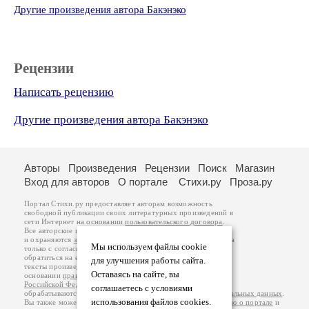
Другие произведения автора Бакэнэко
Рецензии
Написать рецензию
Другие произведения автора Бакэнэко
Авторы
Произведения
Рецензии
Поиск
Магазин
Вход для авторов
О портале
Стихи.ру
Проза.ру
Портал Стихи.ру предоставляет авторам возможность
свободной публикации своих литературных произведений в
сети Интернет на основании
пользовательского договора
.
Все авторские права на произведения принадлежат авторам
и охраняются
законом
. Перепечатка произведений возможна
Мы используем файлы cookie
только с согласия его автора, к которому вы можете
обратиться на его авторской странице. Ответственность за
для улучшения работы сайта.
тексты произведений авторы несут самостоятельно на
Оставаясь на сайте, вы
основании
правил публикации
и
законодательства
Российской Федерации
. Данные пользователей
соглашаетесь с условиями
обрабатываются на основании
Политики обработки персональных данных
.
использования файлов cookies.
Вы также можете посмотреть более подробную
информацию о портале
и