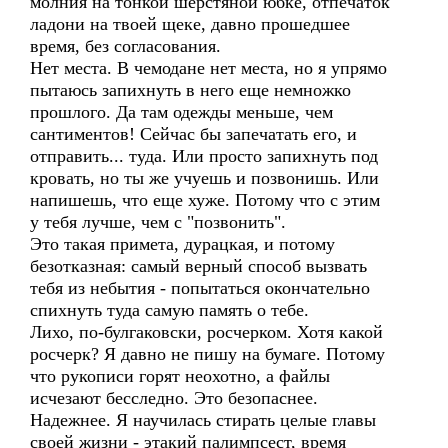
молния на тонкой шерстяной юбке, отпечаток
ладони на твоей щеке, давно прошедшее
время, без согласования.
Нет места. В чемодане нет места, но я упрямо
пытаюсь запихнуть в него еще немножко
прошлого. Да там одежды меньше, чем
сантиментов! Сейчас бы запечатать его, и
отправить... туда. Или просто запихнуть под
кровать, но ты же учуешь и позвонишь. Или
напишешь, что еще хуже. Потому что с этим
у тебя лучше, чем с "позвонить".
Это такая примета, дурацкая, и потому
безотказная: самый верный способ вызвать
тебя из небытия - попытаться окончательно
спихнуть туда самую память о тебе.
Лихо, по-булгаковски, росчерком. Хотя какой
росчерк? Я давно не пишу на бумаге. Потому
что рукописи горят неохотно, а файлы
исчезают бесследно. Это безопаснее.
Надежнее. Я научилась стирать целые главы
своей жизни - этакий палимпсест, время