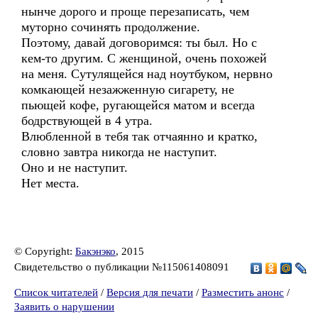
нынче дорого и проще перезаписать, чем
муторно сочинять продолжение.
Поэтому, давай договоримся: ты был. Но с
кем-то другим. С женщиной, очень похожей
на меня. Сутулящейся над ноутбуком, нервно
комкающей незажженную сигарету, не
пьющей кофе, ругающейся матом и всегда
бодрствующей в 4 утра.
Влюбленной в тебя так отчаянно и кратко,
словно завтра никогда не наступит.
Оно и не наступит.
Нет места.
© Copyright:
Бакэнэко
, 2015
Свидетельство о публикации №115061408091
Список читателей
/
Версия для печати
/
Разместить анонс
/
Заявить о нарушении