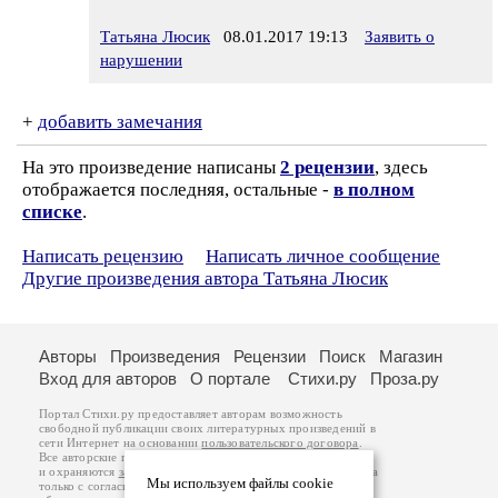
Татьяна Люсик
08.01.2017 19:13
Заявить о
нарушении
+
добавить замечания
На это произведение написаны
2 рецензии
, здесь
отображается последняя, остальные -
в полном
списке
.
Написать рецензию
Написать личное сообщение
Другие произведения автора Татьяна Люсик
Авторы
Произведения
Рецензии
Поиск
Магазин
Вход для авторов
О портале
Стихи.ру
Проза.ру
Портал Стихи.ру предоставляет авторам возможность
свободной публикации своих литературных произведений в
сети Интернет на основании
пользовательского договора
.
Все авторские права на произведения принадлежат авторам
и охраняются
законом
. Перепечатка произведений возможна
Мы используем файлы cookie
только с согласия его автора, к которому вы можете