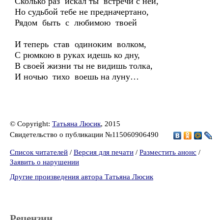
Сколько раз искал ты встречи с ней,
Но судьбой тебе не предначертано,
Рядом быть с любимою твоей
И теперь став одиноким волком,
С рюмкою в руках идешь ко дну,
В своей жизни ты не видишь толка,
И ночью тихо воешь на луну…
© Copyright:
Татьяна Люсик
, 2015
Свидетельство о публикации №115060906490
Список читателей
/
Версия для печати
/
Разместить анонс
/
Заявить о нарушении
Другие произведения автора Татьяна Люсик
Рецензии