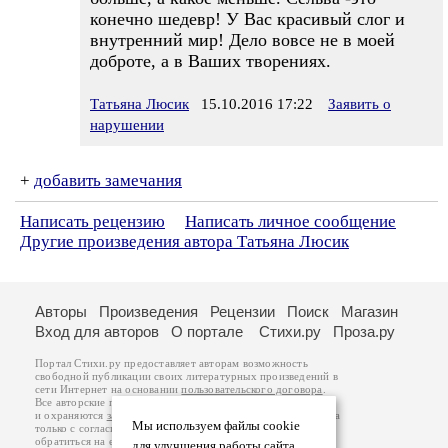
конечно шедевр! У Вас красивый слог и
внутренний мир! Дело вовсе не в моей
доброте, а в Ваших творениях.
Татьяна Люсик
15.10.2016 17:22
Заявить о
нарушении
+
добавить замечания
Написать рецензию
Написать личное сообщение
Другие произведения автора Татьяна Люсик
Авторы
Произведения
Рецензии
Поиск
Магазин
Вход для авторов
О портале
Стихи.ру
Проза.ру
Портал Стихи.ру предоставляет авторам возможность
свободной публикации своих литературных произведений в
сети Интернет на основании
пользовательского договора
.
Все авторские права на произведения принадлежат авторам
и охраняются
законом
. Перепечатка произведений возможна
Мы используем файлы cookie
только с согласия его автора, к которому вы можете
обратиться на его авторской странице. Ответственность за
для улучшения работы сайта.