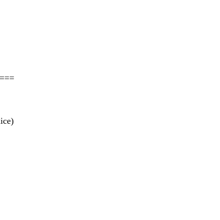
===
ice)