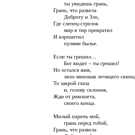
ты увидишь грань,
Грань, что развела
Доброту и Зло,
Где слепец-стрелок
мир в тир превратил
И изрешетил
пулями былье.
Если ты грешил…
Бог видит – ты грешил!
Но остался жив,
лихо миновав летящего свинц
То закрой глаза
и, голову склонив,
Жди от рикошета,
своего конца.
Милый парень мой,
грань перед тобой,
Грань, что развела