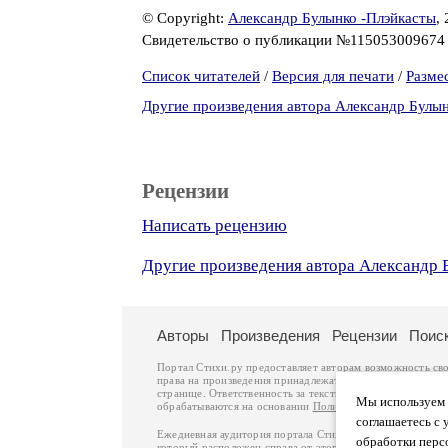
© Copyright:
Александр Булынко -Плэйкасты
,
Свидетельство о публикации №11505300967
Список читателей
/
Версия для печати
/
Разме
Другие произведения автора Александр Булы
Рецензии
Написать рецензию
Другие произведения автора Александр 
Авторы
Произведения
Рецензии
Поис
Портал Стихи.ру предоставляет авторам возможность св
права на произведения принадлежат авторам и охраняют
странице. Ответственность за тексты произведений авто
Мы используем ф
обрабатываются на основании
Политики обработки перс
соглашаетесь с 
Ежедневная аудитория портала Стихи.ру – порядка 200 
обработки перс
который расположен справа от этого текста. В каждой гр