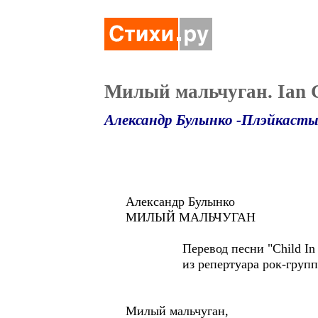
Милый мальчуган. Ian Gi
Александр Булынко -Плэйкаст
Александр Булынко
МИЛЫЙ МАЛЬЧУГАН
Перевод песни "Child In 
из репертуара рок-групп "Deep
Милый мальчуган,