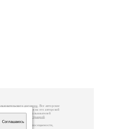
ользовательского договора
. Все авторские
у вы можете обратиться на его авторской
й Федерации
. Данные пользователей
е
и
связаться с администрацией
.
Соглашаюсь
ц по данным счетчика посещаемости,