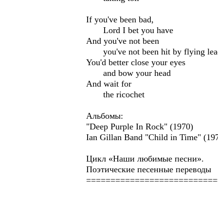
If you've been bad,
Lord I bet you have
And you've not been
you've not been hit by flying lea
You'd better close your eyes
and bow your head
And wait for
the ricochet
Альбомы:
"Deep Purple In Rock" (1970)
Ian Gillan Band "Child in Time" (19
Цикл «Наши любимые песни».
Поэтические песенные переводы
===========================