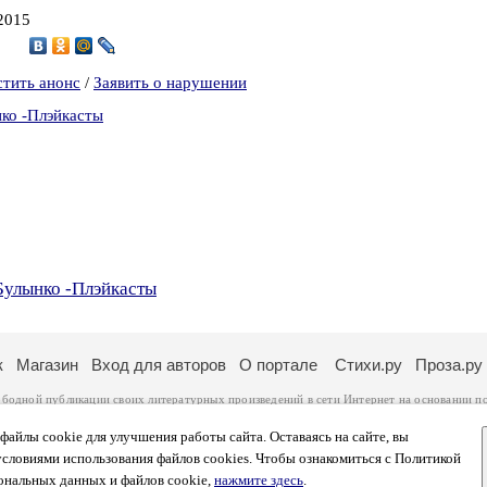
 2015
4
стить анонс
/
Заявить о нарушении
нко -Плэйкасты
Булынко -Плэйкасты
к
Магазин
Вход для авторов
О портале
Стихи.ру
Проза.ру
ободной публикации своих литературных произведений в сети Интернет на основании
п
ся
законом
. Перепечатка произведений возможна только с согласия его автора, к котором
ры несут самостоятельно на основании
правил публикации
и
законодательства Российско
айлы cookie для улучшения работы сайта. Оставаясь на сайте, вы
ональных данных
. Вы также можете посмотреть более подробную
информацию о портал
условиями использования файлов cookies. Чтобы ознакомиться с Политикой
тысяч посетителей, которые в общей сумме просматривают более двух миллионов страни
ональных данных и файлов cookie,
нажмите здесь
.
афе указано по две цифры: количество просмотров и количество посетителей.