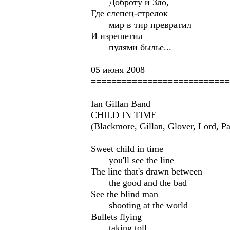
Доброту и Зло,
Где слепец-стрелок
мир в тир превратил
И изрешетил
пулями былье...
05 июня 2008
===========================
Ian Gillan Band
CHILD IN TIME
(Blackmore, Gillan, Glover, Lord, Pa
Sweet child in time
you'll see the line
The line that's drawn between
the good and the bad
See the blind man
shooting at the world
Bullets flying
taking toll