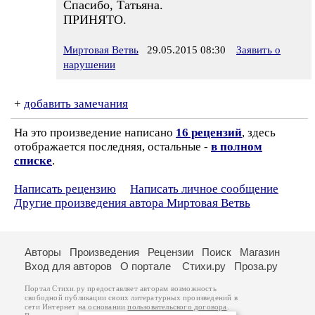
Спасибо, Татьяна.
ПРИНЯТО.
Миртовая Ветвь
29.05.2015 08:30
Заявить о
нарушении
+
добавить замечания
На это произведение написано
16 рецензий
, здесь
отображается последняя, остальные -
в полном
списке
.
Написать рецензию
Написать личное сообщение
Другие произведения автора Миртовая Ветвь
Авторы
Произведения
Рецензии
Поиск
Магазин
Вход для авторов
О портале
Стихи.ру
Проза.ру
Портал Стихи.ру предоставляет авторам возможность
свободной публикации своих литературных произведений в
сети Интернет на основании
пользовательского договора
.