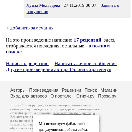
Луиза Медведева
27.11.2019 00:07
Заявить о
нарушении
+
добавить замечания
На это произведение написано
17 рецензий
, здесь
отображается последняя, остальные -
в полном
списке
.
Написать рецензию
Написать личное сообщение
Другие произведения автора Галина Стратейчук
Авторы
Произведения
Рецензии
Поиск
Магазин
Вход для авторов
О портале
Стихи.ру
Проза.ру
Портал Стихи.ру предоставляет авторам возможность
свободной публикации своих литературных произведений в
сети Интернет на основании
пользовательского договора
.
Все авторские права на произведения принадлежат авторам
и охраняются
законом
. Перепечатка произведений возможна
Мы используем файлы cookie
только с согласия его автора, к которому вы можете
обратиться на его авторской странице. Ответственность за
для улучшения работы сайта.