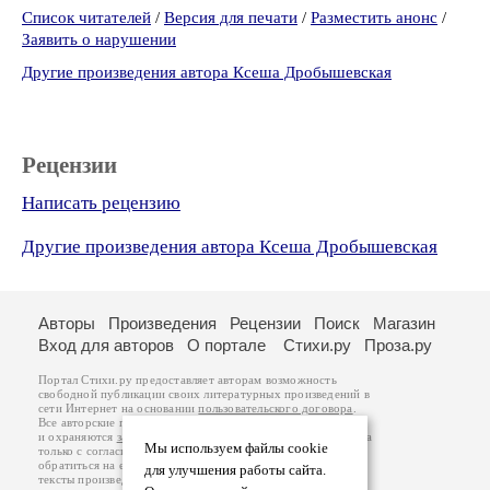
Список читателей
/
Версия для печати
/
Разместить анонс
/
Заявить о нарушении
Другие произведения автора Ксеша Дробышевская
Рецензии
Написать рецензию
Другие произведения автора Ксеша Дробышевская
Авторы
Произведения
Рецензии
Поиск
Магазин
Вход для авторов
О портале
Стихи.ру
Проза.ру
Портал Стихи.ру предоставляет авторам возможность
свободной публикации своих литературных произведений в
сети Интернет на основании
пользовательского договора
.
Все авторские права на произведения принадлежат авторам
и охраняются
законом
. Перепечатка произведений возможна
Мы используем файлы cookie
только с согласия его автора, к которому вы можете
обратиться на его авторской странице. Ответственность за
для улучшения работы сайта.
тексты произведений авторы несут самостоятельно на