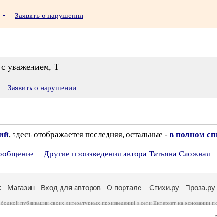
6
•
Заявить о нарушении
 с уважением, Т
7
Заявить о нарушении
зий
, здесь отображается последняя, остальные -
в полном сп
сообщение
Другие произведения автора Татьяна Сложная
к
Магазин
Вход для авторов
О портале
Стихи.ру
Проза.ру
ободной публикации своих литературных произведений в сети Интернет на основании
п
ся
законом
. Перепечатка произведений возможна только с согласия его автора, к котором
ры несут самостоятельно на основании
правил публикации
и
законодательства Российско