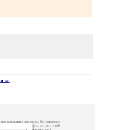
иске
.
ользовательского договора
. Все авторские
у вы можете обратиться на его авторской
й Федерации
. Данные пользователей