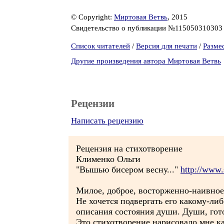
© Copyright:
Миртовая Ветвь
, 2015
Свидетельство о публикации №11505031030
Список читателей
/
Версия для печати
/
Разме
Другие произведения автора Миртовая Ветвь
Рецензии
Написать рецензию
Рецензия на стихотворение
Клименко Ольги
"Вышью бисером весну..."
http://www.
Милое, доброе, восторженно-наивное
Не хочется подвергать его какому-либ
описания состояния души. Души, гото
Это стихотворение нарисовало мне ка