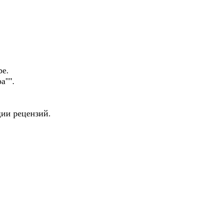
е.
а"".
ции рецензий.