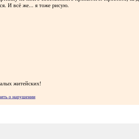
я. И всё же... я тоже рисую.
.
малых житейских!
вить о нарушении