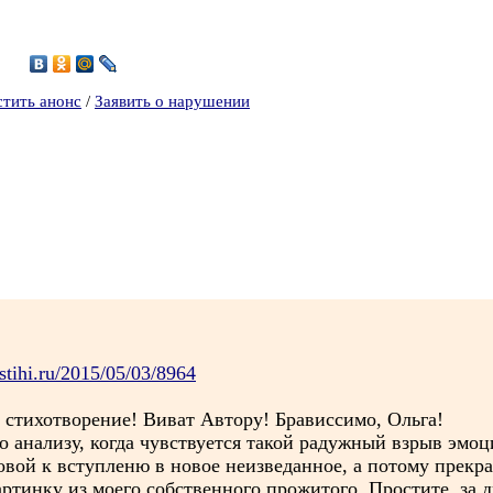
3
стить анонс
/
Заявить о нарушении
stihi.ru/2015/05/03/8964
 стихотворение! Виват Автору! Брависсимо, Ольга!
о анализу, когда чувствуется такой радужный взрыв эмоци
вой к вступленю в новое неизведанное, а потому прекра
ртинку из моего собственного прожитого. Простите, за ди