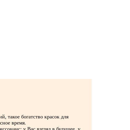
й, такое богатство красок для
сное время.
ссонанс: у Вас взгляд в будущее, у