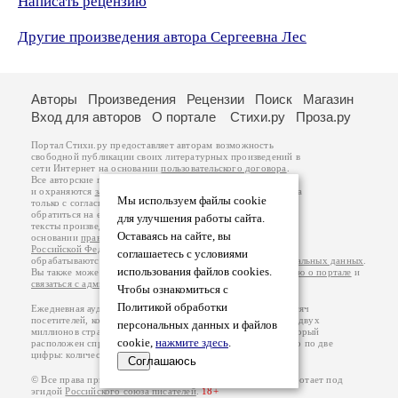
Написать рецензию
Другие произведения автора Сергеевна Лес
Авторы
Произведения
Рецензии
Поиск
Магазин
Вход для авторов
О портале
Стихи.ру
Проза.ру
Портал Стихи.ру предоставляет авторам возможность
свободной публикации своих литературных произведений в
сети Интернет на основании
пользовательского договора
.
Все авторские права на произведения принадлежат авторам
и охраняются
законом
. Перепечатка произведений возможна
Мы используем файлы cookie
только с согласия его автора, к которому вы можете
обратиться на его авторской странице. Ответственность за
для улучшения работы сайта.
тексты произведений авторы несут самостоятельно на
Оставаясь на сайте, вы
основании
правил публикации
и
законодательства
Российской Федерации
. Данные пользователей
соглашаетесь с условиями
обрабатываются на основании
Политики обработки персональных данных
.
использования файлов cookies.
Вы также можете посмотреть более подробную
информацию о портале
и
связаться с администрацией
.
Чтобы ознакомиться с
Политикой обработки
Ежедневная аудитория портала Стихи.ру – порядка 200 тысяч
посетителей, которые в общей сумме просматривают более двух
персональных данных и файлов
миллионов страниц по данным счетчика посещаемости, который
cookie,
нажмите здесь
.
расположен справа от этого текста. В каждой графе указано по две
цифры: количество просмотров и количество посетителей.
Соглашаюсь
© Все права принадлежат авторам, 2000-2026. Портал работает под
эгидой
Российского союза писателей
.
18+