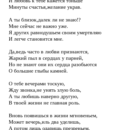
И любовь к тебе кажется тоньше
Минуты счастья,желание украв.
А ты близок,далек ли не знаю!?
Мне сейчас не важно уже.
Я других равнодушьем своим умертвляю
И легче становится мне.
Да,ведь часто в любви признаются,
Жаркий пыл в сердцах у парней,
Но не знают они их сердца разобьются
О большие глыбы камней.
О тебе вечерами тоскую,
Жду звонка,не унять злую боль,
А ты любишь наверно другую,
В твоей жизни не главная роль.
Вновь появишься в жизни мгновеньем,
Может вечерь,иль два уделишь,
А потом лишь одаришь презреньем,