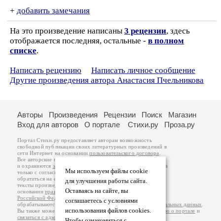
+
добавить замечания
На это произведение написаны
3 рецензии
, здесь
отображается последняя, остальные -
в полном
списке
.
Написать рецензию
Написать личное сообщение
Другие произведения автора Анастасия Пчельникова
Авторы
Произведения
Рецензии
Поиск
Магазин
Вход для авторов
О портале
Стихи.ру
Проза.ру
Портал Стихи.ру предоставляет авторам возможность
свободной публикации своих литературных произведений в
сети Интернет на основании
пользовательского договора
.
Все авторские права на произведения принадлежат авторам
и охраняются
законом
. Перепечатка произведений возможна
Мы используем файлы cookie
только с согласия его автора, к которому вы можете
обратиться на его авторской странице. Ответственность за
для улучшения работы сайта.
тексты произведений авторы несут самостоятельно на
Оставаясь на сайте, вы
основании
правил публикации
и
законодательства
Российской Федерации
. Данные пользователей
соглашаетесь с условиями
обрабатываются на основании
Политики обработки персональных данных
.
использования файлов cookies.
Вы также можете посмотреть более подробную
информацию о портале
и
связаться с администрацией
.
Чтобы ознакомиться с