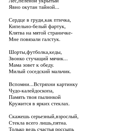
Лес,пеленой укрытый
Явно окутан тайной...
Сердце в груди,как птичка,
Кипельно-белый фартук,
Клятва на мятой страничке-
Мне повязали галстук.
Шорты,футболка,кеды,
Звонко стучащий мячик...
Мама зовет к обеду.
Милый соседский мальчик.
Вспомни...Встряхни картинку
Чудо-калейдоскопа,
Память твоя пылинкой
Кружится в ярких стеклах.
Скажешь серьезный,взрослый,
Стекла всего лишь,пятна.
Только ведь счастья россыпь